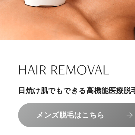
ナチュラル
アンチエイジ
SIGNATURE TREAT
SKINCARE-TRIAL
HAIR REMOVAL
PHILOSOPHY
INVITATION
内側から若々しく健康な身体へ
リラックスできる落ち着いた空間
その人に合わせてオーダーメイド
上質な美容医療サービスを提供し
日焼け肌でもできる高機能医療脱
組めるスキンケアトライアル
“男性”特化の美容
メンバーシップを、最高のギフト
エクソソーム療法はこちら
人気メニューはこちら
メンズ脱毛はこちら
スキンケアトライアルはこ
コンセプトはこちら
メンバーシップのご案内
NAD+点滴はこちら