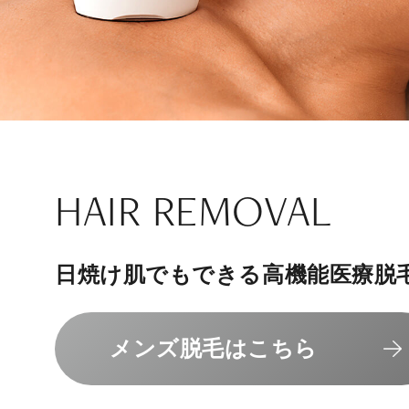
ナチュラル
アンチエイジ
SIGNATURE TREAT
SKINCARE-TRIAL
HAIR REMOVAL
PHILOSOPHY
INVITATION
内側から若々しく健康な身体へ
リラックスできる落ち着いた空間
その人に合わせてオーダーメイド
上質な美容医療サービスを提供し
日焼け肌でもできる高機能医療脱
組めるスキンケアトライアル
“男性”特化の美容
メンバーシップを、最高のギフト
エクソソーム療法はこちら
人気メニューはこちら
メンズ脱毛はこちら
スキンケアトライアルはこ
コンセプトはこちら
メンバーシップのご案内
NAD+点滴はこちら