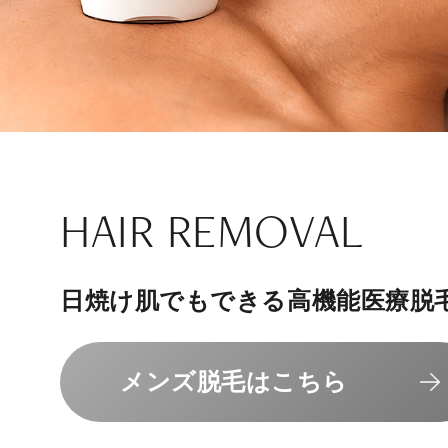
ナチュラル
アンチエイジ
SIGNATURE TREAT
SKINCARE-TRIAL
HAIR REMOVAL
PHILOSOPHY
INVITATION
内側から若々しく健康な身体へ
リラックスできる落ち着いた空間
その人に合わせてオーダーメイド
上質な美容医療サービスを提供し
日焼け肌でもできる高機能医療脱
組めるスキンケアトライアル
“男性”特化の美容
メンバーシップを、最高のギフト
エクソソーム療法はこちら
人気メニューはこちら
メンズ脱毛はこちら
スキンケアトライアルはこ
コンセプトはこちら
メンバーシップのご案内
NAD+点滴はこちら