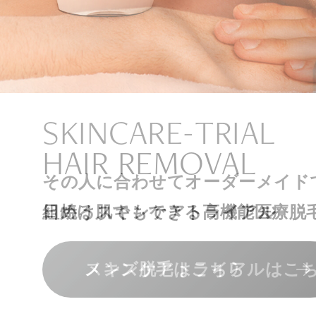
ナチュラル
アンチエイジ
SIGNATURE TREAT
SKINCARE-TRIAL
HAIR REMOVAL
PHILOSOPHY
INVITATION
内側から若々しく健康な身体へ
リラックスできる落ち着いた空間
その人に合わせてオーダーメイド
上質な美容医療サービスを提供し
日焼け肌でもできる高機能医療脱
組めるスキンケアトライアル
“男性”特化の美容
メンバーシップを、最高のギフト
エクソソーム療法はこちら
人気メニューはこちら
メンズ脱毛はこちら
スキンケアトライアルはこ
コンセプトはこちら
メンバーシップのご案内
NAD+点滴はこちら