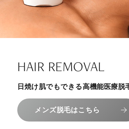
ナチュラル
アンチエイジ
SIGNATURE TREAT
SKINCARE-TRIAL
HAIR REMOVAL
PHILOSOPHY
INVITATION
内側から若々しく健康な身体へ
リラックスできる落ち着いた空間
その人に合わせてオーダーメイド
上質な美容医療サービスを提供し
日焼け肌でもできる高機能医療脱
組めるスキンケアトライアル
“男性”特化の美容
メンバーシップを、最高のギフト
エクソソーム療法はこちら
人気メニューはこちら
メンズ脱毛はこちら
スキンケアトライアルはこ
コンセプトはこちら
メンバーシップのご案内
NAD+点滴はこちら