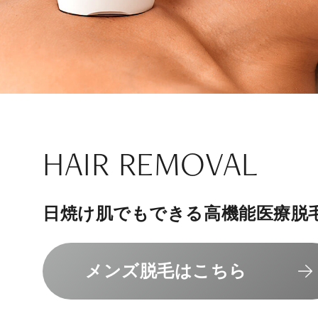
ナチュラル
アンチエイジ
SIGNATURE TREAT
SKINCARE-TRIAL
HAIR REMOVAL
PHILOSOPHY
INVITATION
内側から若々しく健康な身体へ
リラックスできる落ち着いた空間
その人に合わせてオーダーメイド
上質な美容医療サービスを提供し
日焼け肌でもできる高機能医療脱
組めるスキンケアトライアル
“男性”特化の美容
メンバーシップを、最高のギフト
エクソソーム療法はこちら
人気メニューはこちら
メンズ脱毛はこちら
スキンケアトライアルはこ
コンセプトはこちら
メンバーシップのご案内
NAD+点滴はこちら