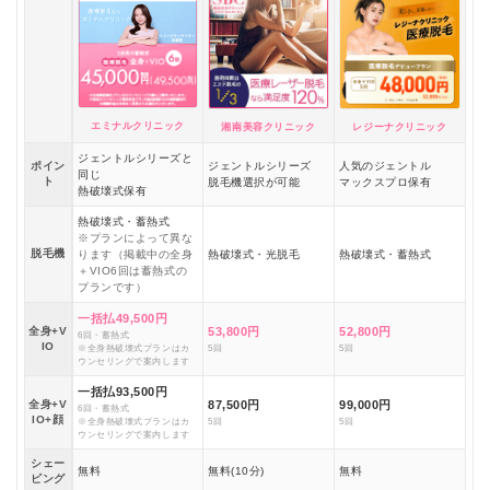
エミナルクリニック
湘南美容クリニック
レジーナクリニック
ジェントルシリーズと
ポイン
ジェントルシリーズ
人気のジェントル
同じ
ト
脱毛機選択が可能
マックスプロ保有
熱破壊式保有
熱破壊式・蓄熱式
※プランによって異な
脱毛機
ります（掲載中の全身
熱破壊式・光脱毛
熱破壊式・蓄熱式
＋VIO6回は蓄熱式の
プランです）
一括払49,500円
全身+V
53,800円
52,800円
6回・蓄熱式
IO
※全身熱破壊式プランはカ
5回
5回
ウンセリングで案内します
一括払93,500円
全身+V
87,500円
99,000円
6回・蓄熱式
IO+顔
※全身熱破壊式プランはカ
5回
5回
ウンセリングで案内します
シェー
無料
無料(10分)
無料
ビング