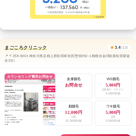
まごころクリニック
★
3.4
(12)
📍 〒258-0003 神奈川県足柄上郡松田町松田惣領992−1相模信金3階(新松田駅徒
歩2分)
カウンセリング費用お問合せ
全身脱毛
VIO脱毛
お問合せ
5,000円
1回各V・Iライン
5,000円/回
顔脱毛
ワキ脱毛
12,000円
5,000円
1回
1回
12,000円/回
5,000円/回