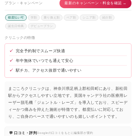
プラン・キャンペーン
最新のキャンペーン・料金を確認 →
都度払い可
学割
乗り換え割
ペア割
シニア割
紹介割
誕生日特典
デビュープラン
クリニックの特徴
✓
完全予約制でスムーズ快適
✓
年中無休でいつでも通えて安心
✓
駅チカ、アクセス抜群で通いやすい
まごころクリニックは、神奈川県足柄上郡松田町にあり、新松田
駅からアクセスしやすい立地です。英国キャンデラ社の医療用レ
ーザー脱毛機「ジェントル・レーズ」を導入しており、スピーデ
ィーかつ痛みを抑えた施術が特徴です。都度払いに対応してお
り、ご自身のペースで通いやすいのも嬉しいポイントです。
💬 口コミ・評判
Googleの口コミをもとに編集部が要約