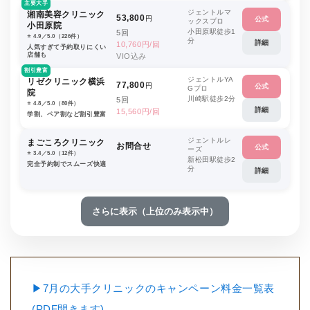
主要大手
ジェントルマ
湘南美容クリニック
53,800
円
公式
ックスプロ
小田原院
小田原駅徒歩1
5回
⭐️ 4.9／5.0（226件）
分
詳細
10,760円/回
人気すぎて予約取りにくい
店舗も
VIO込み
割引豊富
ジェントルYA
リゼクリニック横浜
77,800
円
公式
Gプロ
院
川崎駅徒歩2分
5回
⭐️ 4.8／5.0（80件）
詳細
15,560円/回
学割、ペア割など割引豊富
ジェントルレ
まごころクリニック
お問合せ
公式
ーズ
⭐️ 3.4／5.0（12件）
新松田駅徒歩2
完全予約制でスムーズ快適
分
詳細
さらに表示（上位のみ表示中）
▶7月の大手クリニックのキャンペーン料金一覧表
(PDF開きます)