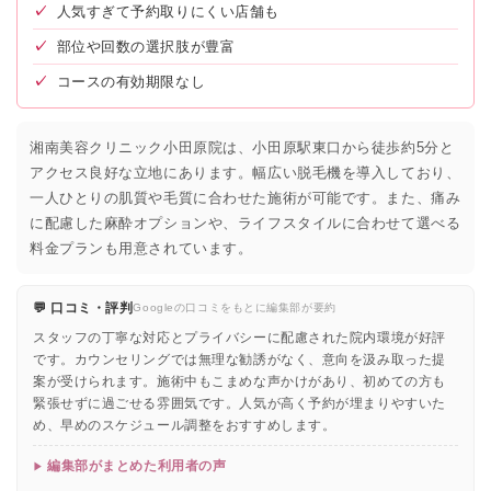
✓
人気すぎて予約取りにくい店舗も
✓
部位や回数の選択肢が豊富
✓
コースの有効期限なし
湘南美容クリニック小田原院は、小田原駅東口から徒歩約5分と
アクセス良好な立地にあります。幅広い脱毛機を導入しており、
一人ひとりの肌質や毛質に合わせた施術が可能です。また、痛み
に配慮した麻酔オプションや、ライフスタイルに合わせて選べる
料金プランも用意されています。
💬 口コミ・評判
Googleの口コミをもとに編集部が要約
スタッフの丁寧な対応とプライバシーに配慮された院内環境が好評
です。カウンセリングでは無理な勧誘がなく、意向を汲み取った提
案が受けられます。施術中もこまめな声かけがあり、初めての方も
緊張せずに過ごせる雰囲気です。人気が高く予約が埋まりやすいた
め、早めのスケジュール調整をおすすめします。
編集部がまとめた利用者の声