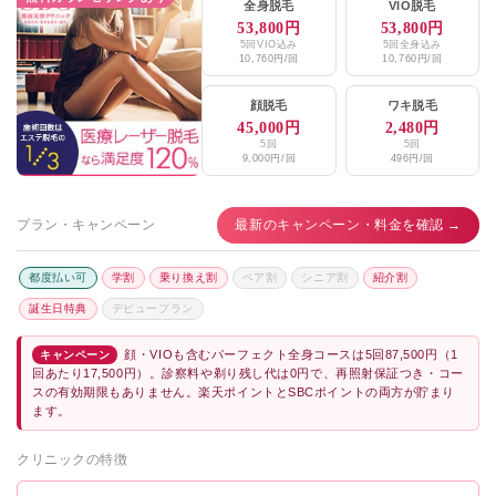
全身脱毛
VIO脱毛
53,800円
53,800円
5回VIO込み
5回全身込み
10,760円/回
10,760円/回
顔脱毛
ワキ脱毛
45,000円
2,480円
5回
5回
9,000円/回
496円/回
プラン・キャンペーン
最新のキャンペーン・料金を確認 →
都度払い可
学割
乗り換え割
ペア割
シニア割
紹介割
誕生日特典
デビュープラン
顔・VIOも含むパーフェクト全身コースは5回87,500円（1
キャンペーン
回あたり17,500円）。診察料や剃り残し代は0円で、再照射保証つき・コー
スの有効期限もありません。楽天ポイントとSBCポイントの両方が貯まり
ます。
クリニックの特徴