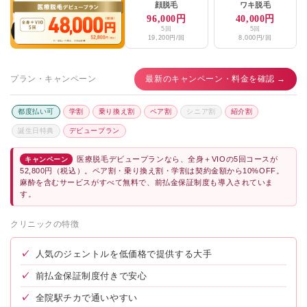
顔脱毛
ワキ脱毛
メンズリゼ横浜
★4.4 / 5（83件）
96,000円
40,000円
5回
5回
ゴリラクリニック横浜院
★3.0 / 5（190件）
19,200円/回
8,000円/回
小田原銀座クリニック
★3.4 / 5（35件）
プラン・キャンペーン
最新のキャンペーン・料金を確認 →
まごころクリニック
★3.4 / 5（12件）
都度払い可
学割
乗り換え割
ペア割
シニア割
紹介割
ミオスキンクリニック
★4.1 / 5（32件）
誕生日特典
デビュープラン
ウチダクリニック
★3.0 / 5（25件）
医療脱毛デビュープランなら、全身＋VIOの5回コースが
キャンペーン
おおつか形成外科クリニック
★2.5 / 5（38件）
52,800円（税込）。ペア割・乗り換え割・学割は契約金額から10%OFF。
麻酔を含むサービスがすべて無料で、前払金保証制度も導入されていま
山近記念総合病院・山近記念クリニック
★2.2 / 5（15件）
す。
湘南藤沢心臓血管クリニック
★3.7 / 5（93件）
クリニックの特徴
✓
人気のジェントルを低価格で提供する大手
✓
前払金保証制度付きで安心
✓
全院駅チカで通いやすい