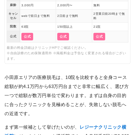
麻酔
3,000円
2,000円〜
無料
キャン
2営業日前20時まで無
webで前日まで無料
2日前まで無料
セル
料
院数
63院
150院以上
21院
公式
公式
公式
公式
最新の料金詳細はクリニックHPでご確認ください。
※自由診療のため保険適用外 ※掲載料金は予告なく変更される場合がござい
ます。
小田原エリアの医療脱毛は、10院を比較すると全身コース
総額が約4.1万円から63万円台までと非常に幅広く、選び方
一つで総額が数万円単位で変わります。まずは自身の目的
に合ったクリニックを見極めることが、失敗しない脱毛へ
の近道です。
まず第一候補として挙げたいのが、
レジーナクリニック横