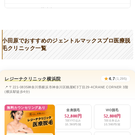
リゼクリニック横浜院
★4.8 / 5（297件）
フレイアクリニック横浜院
★4.7 / 5（1,046件）
小田原銀座クリニック
★3.4 / 5（35件）
小田原でおすすめのジェントルマックスプロ医療脱
あやクリニック
★3.8 / 5（46件）
毛クリニック一覧
まごころクリニック
★3.4 / 5（12件）
ミオスキンクリニック
★4.1 / 5（32件）
レジーナクリニック横浜院
★
4.7
ウチダクリニック
(1,295)
★3.0 / 5（25件）
📍 〒221-0835神奈川県横浜市神奈川区鶴屋町3丁目29-4CRANE CORNER 3階
ブランクリニック横浜院
★4.6 / 5（69件）
(横浜駅徒歩4分)
エミナルクリニックメンズ横浜院
★4.5 / 5（337件）
無料カウンセリングあり
全身脱毛
VIO脱毛
レジーナクリニックオム横浜院
★4.7 / 5（1,295件）
52,800円
52,800円
5回VIO込み
5回全身込み
10,560円/回
10,560円/回
湘南美容クリニック小田原院
★4.9 / 5（226件）