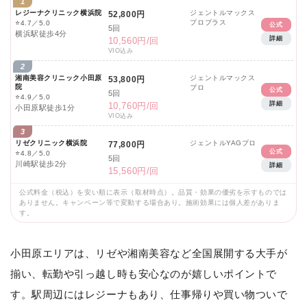
1
レジーナクリニック横浜院
ジェントルマックス
52,800円
プロプラス
⭐
4.7／5.0
公式
5回
横浜駅徒歩4分
詳細
10,560円/回
VIO込み
2
湘南美容クリニック小田原
ジェントルマックス
53,800円
院
プロ
公式
5回
⭐
4.9／5.0
詳細
10,760円/回
小田原駅徒歩1分
VIO込み
3
リゼクリニック横浜院
ジェントルYAGプロ
77,800円
公式
⭐
4.8／5.0
5回
川崎駅徒歩2分
詳細
15,560円/回
公式料金（税込）を安い順に表示（取材時点）。品質・効果の優劣を示すものでは
ありません。キャンペーン等で変動する場合あり。施術効果には個人差がありま
す。
小田原エリアは、リゼや湘南美容など全国展開する大手が
揃い、転勤や引っ越し時も安心なのが嬉しいポイントで
す。駅周辺にはレジーナもあり、仕事帰りや買い物ついで