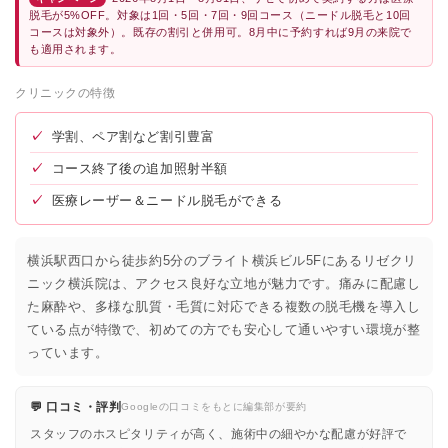
脱毛が5%OFF。対象は1回・5回・7回・9回コース（ニードル脱毛と10回
コースは対象外）。既存の割引と併用可。8月中に予約すれば9月の来院で
も適用されます。
クリニックの特徴
✓
学割、ペア割など割引豊富
✓
コース終了後の追加照射半額
✓
医療レーザー＆ニードル脱毛ができる
横浜駅西口から徒歩約5分のブライト横浜ビル5Fにあるリゼクリ
ニック横浜院は、アクセス良好な立地が魅力です。痛みに配慮し
た麻酔や、多様な肌質・毛質に対応できる複数の脱毛機を導入し
ている点が特徴で、初めての方でも安心して通いやすい環境が整
っています。
💬 口コミ・評判
Googleの口コミをもとに編集部が要約
スタッフのホスピタリティが高く、施術中の細やかな配慮が好評で