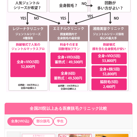
全国20院以上ある医療脱毛クリニック比較
全身(VIO込)
部分脱毛
学生