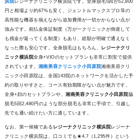
浜院
レジーナクリニック横浜院です。全身脱毛5回が52,800
円と相場より約67%も安く、ジェントルマックスプロ等の
高性能な機器を揃えながら追加費用が一切かからない点が
強みです。前払金保証制度（万が一クリニックが倒産して
も残金が返ってくる制度）もあり、総額が明確で通えなく
なった際も安心です。全身脱毛はもちろん、
レジーナクリ
ニック横浜院
全身+VIOのセットプランも非常に割安で提供
されています。
湘南美容クリニック小田原院
湘南美容クリ
ニック小田原院は、全国143院のネットワークを活かした予
約の取りやすさと、コース有効期限がない点が魅力です。
全身+顔のセットプランや、
湘南美容クリニック小田原院
脇
脱毛5回2,480円のような部分脱毛も非常に手頃で、引越し
先でも通い続けたい方に適しています。
なお、第一候補である
レジーナクリニック横浜院
レジーナ
クリニック横浜院は、口コミでも★4.7（1,295件）という