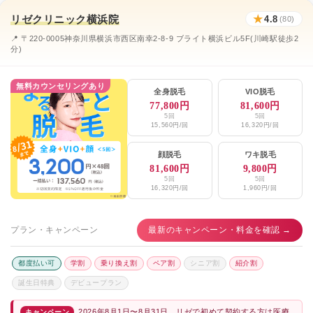
リゼクリニック横浜院
★
4.8
(80)
📍 〒220-0005神奈川県横浜市西区南幸2-8-9 ブライト横浜ビル5F(川崎駅徒歩2
分)
無料カウンセリングあり
全身脱毛
VIO脱毛
77,800円
81,600円
5回
5回
15,560円/回
16,320円/回
顔脱毛
ワキ脱毛
81,600円
9,800円
5回
5回
16,320円/回
1,960円/回
プラン・キャンペーン
最新のキャンペーン・料金を確認 →
都度払い可
学割
乗り換え割
ペア割
シニア割
紹介割
誕生日特典
デビュープラン
2026年8月1日〜8月31日、リゼで初めて契約する方は医療
キャンペーン