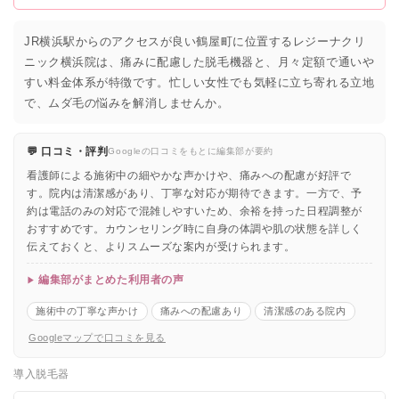
JR横浜駅からのアクセスが良い鶴屋町に位置するレジーナクリ
ニック横浜院は、痛みに配慮した脱毛機器と、月々定額で通いや
すい料金体系が特徴です。忙しい女性でも気軽に立ち寄れる立地
で、ムダ毛の悩みを解消しませんか。
💬 口コミ・評判
Googleの口コミをもとに編集部が要約
看護師による施術中の細やかな声かけや、痛みへの配慮が好評で
す。院内は清潔感があり、丁寧な対応が期待できます。一方で、予
約は電話のみの対応で混雑しやすいため、余裕を持った日程調整が
おすすめです。カウンセリング時に自身の体調や肌の状態を詳しく
伝えておくと、よりスムーズな案内が受けられます。
編集部がまとめた利用者の声
施術中の丁寧な声かけ
痛みへの配慮あり
清潔感のある院内
Googleマップで口コミを見る
導入脱毛器