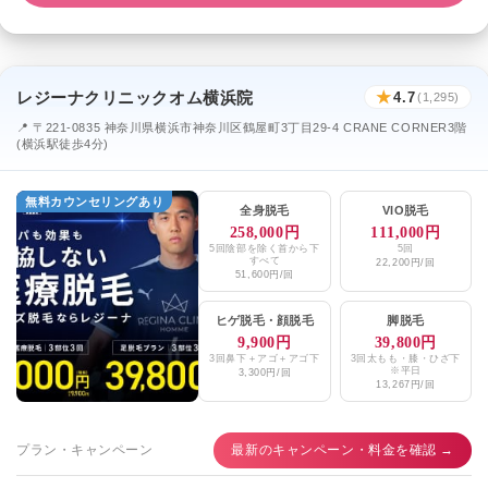
レジーナクリニックオム横浜院
★
4.7
(1,295)
📍 〒221-0835 神奈川県横浜市神奈川区鶴屋町3丁目29-4 CRANE CORNER3階
(横浜駅徒歩4分)
無料カウンセリングあり
全身脱毛
VIO脱毛
258,000円
111,000円
5回陰部を除く首から下
5回
すべて
22,200円/回
51,600円/回
ヒゲ脱毛
・
顔脱毛
脚脱毛
9,900円
39,800円
3回鼻下＋アゴ＋アゴ下
3回太もも・膝・ひざ下
※平日
3,300円/回
13,267円/回
プラン・キャンペーン
最新のキャンペーン・料金を確認 →