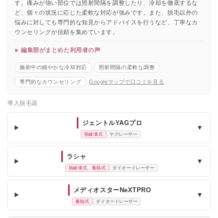
す。痛みが強い部位では照射間隔を調整したり、冷却を徹底するな
ど、個々の状況に応じた柔軟な対応が強みです。また、脱毛以外の
悩みに対しても専門的な知見からアドバイスを行うなど、丁寧なカ
ウンセリングが信頼を集めています。
編集部がまとめた利用者の声
施術中の細やかな冷却対応
照射間隔の柔軟な調整
専門的なカウンセリング
Googleマップで口コミを見る
導入脱毛器
ジェントルYAGプロ
▼
熱破壊式
ヤグレーザー
ラシャ
▼
熱破壊式、蓄熱式
ダイオードレーザー
メディオスターNeXTPRO
▼
蓄熱式
ダイオードレーザー