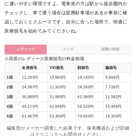
に通いやすい環境ですよ。電車派の方は駅から徒歩圏内か
チェックし、車で通う場合は提携駐車場があるか事前に確
認しておくとスムーズです。自分に合った場所で、快適に
医療脱毛を始めてみてくださいね。
レディース
メンズ
近隣の相場
小田原のレディース医療脱毛の料金相場
全身脱毛
VIO脱毛
顔脱毛
脇脱毛
1回
12,293円
10,660円
14,130円
3,864円
2回
24,587円
21,320円
28,260円
7,728円
3回
36,880円
31,980円
42,390円
11,592円
4回
49,173円
42,640円
56,520円
15,456円
5回
61,467円
53,300円
70,650円
19,320円
編集部がメーカー調査した結果です。保有機器および詳細
はクリニックへお問合せください。