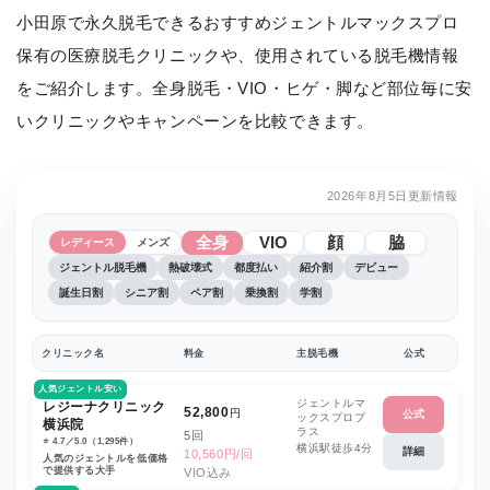
小田原で永久脱毛できるおすすめジェントルマックスプロ
保有の医療脱毛クリニックや、使用されている脱毛機情報
をご紹介します。全身脱毛・VIO・ヒゲ・脚など部位毎に安
いクリニックやキャンペーンを比較できます。
2026年8月5日更新情報
全身
VIO
顔
脇
レディース
メンズ
ジェントル脱毛機
熱破壊式
都度払い
紹介割
デビュー
誕生日割
シニア割
ペア割
乗換割
学割
クリニック名
料金
主脱毛機
公式
人気ジェントル安い
ジェントルマ
レジーナクリニック
52,800
円
公式
ックスプロプ
横浜院
ラス
5回
⭐️ 4.7／5.0（1,295件）
横浜駅徒歩4分
詳細
10,560円/回
人気のジェントルを低価格
で提供する大手
VIO込み