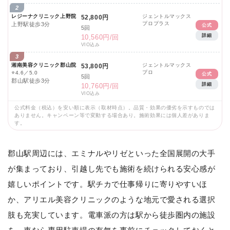
2
レジーナクリニック上野院
ジェントルマックス
52,800円
プロプラス
上野駅徒歩3分
公式
5回
詳細
10,560円/回
VIO込み
3
湘南美容クリニック郡山院
ジェントルマックス
53,800円
プロ
⭐
4.6／5.0
公式
5回
郡山駅徒歩3分
詳細
10,760円/回
VIO込み
公式料金（税込）を安い順に表示（取材時点）。品質・効果の優劣を示すものでは
ありません。キャンペーン等で変動する場合あり。施術効果には個人差がありま
す。
郡山駅周辺には、エミナルやリゼといった全国展開の大手
が集まっており、引越し先でも施術を続けられる安心感が
嬉しいポイントです。駅チカで仕事帰りに寄りやすいほ
か、アリエル美容クリニックのような地元で愛される選択
肢も充実しています。電車派の方は駅から徒歩圏内の施設