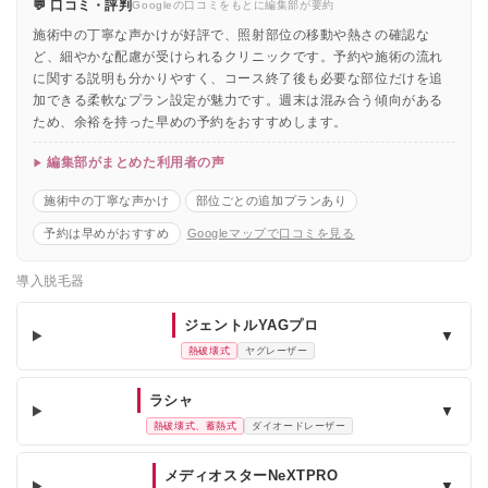
💬 口コミ・評判
Googleの口コミをもとに編集部が要約
施術中の丁寧な声かけが好評で、照射部位の移動や熱さの確認な
ど、細やかな配慮が受けられるクリニックです。予約や施術の流れ
に関する説明も分かりやすく、コース終了後も必要な部位だけを追
加できる柔軟なプラン設定が魅力です。週末は混み合う傾向がある
ため、余裕を持った早めの予約をおすすめします。
編集部がまとめた利用者の声
施術中の丁寧な声かけ
部位ごとの追加プランあり
予約は早めがおすすめ
Googleマップで口コミを見る
導入脱毛器
ジェントルYAGプロ
▼
熱破壊式
ヤグレーザー
ラシャ
▼
熱破壊式、蓄熱式
ダイオードレーザー
メディオスターNeXTPRO
▼