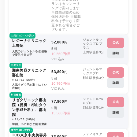
ランはカウンセリ
ングで案内します
※自由診療のため
保険適用外 ※掲載
料金は予告なく変
更される場合がご
ざいます。
人気ジェントル安い
ジェントルマ
レジーナクリニック
52,800
円
公式
ックスプロプ
上野院
ラス
5回
人気のジェントルを低価格
上野駅徒歩3分
詳細
10,560円/回
で提供する大手
VIO込み
主要大手
ジェントルマ
湘南美容クリニック
53,800
円
公式
ックスプロ
郡山院
郡山駅徒歩3分
5回
⭐️ 4.6／5.0（254件）
詳細
10,760円/回
人気すぎて予約取りにくい
店舗も
VIO込み
割引豊富
ジェントルYA
リゼクリニック郡山
77,800
円
公式
Gプロ
院（提携：郡山タウ
郡山駅徒歩1分
5回
ン形成外科）、郡山
詳細
15,560円/回
院
⭐️ 4.4／5.0（262件）
学割、ペア割など割引豊富
地方で通いやすい
メディオスタ
TCB東京中央美容外
73,000
円