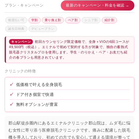
プラン・キャンペーン
最新のキャンペーン・料金を確認 →
都度払い可
学割
乗り換え割
ペア割
シニア割
紹介割
誕生日特典
デビュープラン
初回カウンセリング限定価格で、全身＋VIOの6回コースが
キャンペーン
49,500円（税込）。エミナルで初めて契約する方が対象で、独自の蓄熱式
脱毛器クリスタルプロを使用します。学生・のりかえ・ペア・お友だち紹
介の各プランも用意されています。
クリニックの特徴
✓
低価格で叶える全身脱毛
✓
ドア付き個室で快適
✓
無料オプションが豊富
郡山駅徒歩圏内にあるエミナルクリニック郡山院は、ムダ毛に悩
む女性に寄り添う医療脱毛クリニックです。痛みに配慮した脱毛
機を導入しており、初めての方でも安心して通える環境が整って