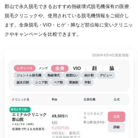
郡山で永久脱毛できるおすすめ熱破壊式脱毛機保有の医療
脱毛クリニックや、使用されている脱毛機情報をご紹介し
ます。全身脱毛・VIO・ヒゲ・脚など部位毎に安いクリニッ
クやキャンペーンを比較できます。
2026年8月4日更新情報
全身
VIO
顔
脇
レディース
メンズ
ジェントル脱毛機
熱破壊式
都度払い
紹介割
デビュー
誕生日割
シニア割
ペア割
乗換割
学割
クリニック名
料金
主脱毛機
公式
脱毛大手で安い
クリスタルプ
エミナルクリニック
49,500
円
公式
ロ
郡山院
郡山駅徒歩5分
6回
⭐️ 4.6／5.0（49件）
詳細
8,250円/回
低価格で叶える全身脱毛
VIO含む、蓄熱式
※全身熱破壊式プ