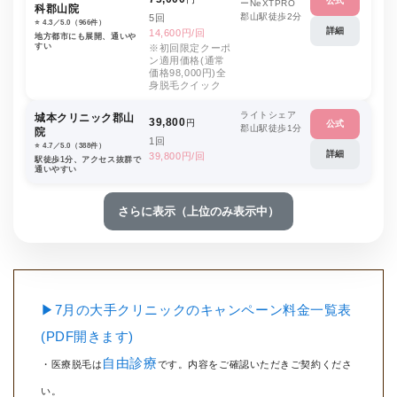
公式
ーNeXTPRO
科郡山院
郡山駅徒歩2分
5回
⭐️ 4.3／5.0（966件）
詳細
14,600円/回
地方都市にも展開、通いや
すい
※初回限定クーポ
ン適用価格(通常
価格98,000円)全
身脱毛クイック
ライトシェア
城本クリニック郡山
39,800
円
公式
郡山駅徒歩1分
院
1回
⭐️ 4.7／5.0（388件）
詳細
39,800円/回
駅徒歩1分、アクセス抜群で
通いやすい
さらに表示（上位のみ表示中）
▶7月の大手クリニックのキャンペーン料金一覧表
(PDF開きます)
自由診療
・医療脱毛は
です。内容をご確認いただきご契約くださ
い。