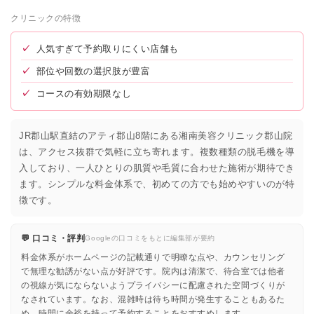
クリニックの特徴
✓
人気すぎて予約取りにくい店舗も
✓
部位や回数の選択肢が豊富
✓
コースの有効期限なし
JR郡山駅直結のアティ郡山8階にある湘南美容クリニック郡山院
は、アクセス抜群で気軽に立ち寄れます。複数種類の脱毛機を導
入しており、一人ひとりの肌質や毛質に合わせた施術が期待でき
ます。シンプルな料金体系で、初めての方でも始めやすいのが特
徴です。
💬 口コミ・評判
Googleの口コミをもとに編集部が要約
料金体系がホームページの記載通りで明瞭な点や、カウンセリング
で無理な勧誘がない点が好評です。院内は清潔で、待合室では他者
の視線が気にならないようプライバシーに配慮された空間づくりが
なされています。なお、混雑時は待ち時間が発生することもあるた
め、時間に余裕を持って予約することをおすすめします。