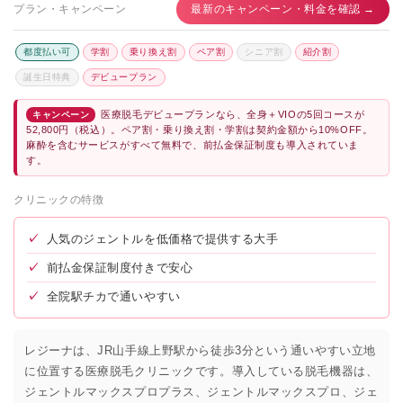
プラン・キャンペーン
最新のキャンペーン・料金を確認 →
都度払い可
学割
乗り換え割
ペア割
シニア割
紹介割
誕生日特典
デビュープラン
医療脱毛デビュープランなら、全身＋VIOの5回コースが
キャンペーン
52,800円（税込）。ペア割・乗り換え割・学割は契約金額から10%OFF。
麻酔を含むサービスがすべて無料で、前払金保証制度も導入されていま
す。
クリニックの特徴
✓
人気のジェントルを低価格で提供する大手
✓
前払金保証制度付きで安心
✓
全院駅チカで通いやすい
レジーナは、JR山手線上野駅から徒歩3分という通いやすい立地
に位置する医療脱毛クリニックです。導入している脱毛機器は、
ジェントルマックスプロプラス、ジェントルマックスプロ、ジェ