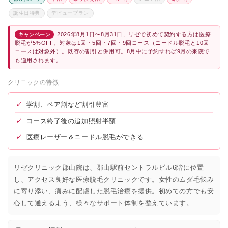
誕生日特典
デビュープラン
2026年8月1日〜8月31日、リゼで初めて契約する方は医療
キャンペーン
脱毛が5%OFF。対象は1回・5回・7回・9回コース（ニードル脱毛と10回
コースは対象外）。既存の割引と併用可。8月中に予約すれば9月の来院で
も適用されます。
クリニックの特徴
✓
学割、ペア割など割引豊富
✓
コース終了後の追加照射半額
✓
医療レーザー＆ニードル脱毛ができる
リゼクリニック郡山院は、郡山駅前セントラルビル6階に位置
し、アクセス良好な医療脱毛クリニックです。女性のムダ毛悩み
に寄り添い、痛みに配慮した脱毛治療を提供。初めての方でも安
心して通えるよう、様々なサポート体制を整えています。