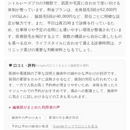
ントルレーズプロの3種類で、肌質や毛質に合わせて使い分ける
体制が整っています。料金プランは、全身脱毛5回が52,800円
（VIO込み）、脇脱毛5回が40,000円など、部位ごとに明瞭な設
定が魅力です。また、平日は夜21時まで診療を行っているた
め、仕事帰りや予定の合間にも通いやすい環境が整備されていま
す。医療脱毛を検討する上で、複数の機器から自分に適したもの
を選べる点や、ライフスタイルに合わせて通える診療時間は、ク
リニック選びの重要な判断材料となるでしょう。
💬 口コミ・評判
Googleの口コミをもとに編集部が要約
医師や看護師の丁寧な説明と施術中の細やかな声かけが好評です。
前回の要望をカルテに反映させるなど、個別の対応も行われていま
す。一方で人気が高く予約枠が埋まりやすいため、余裕を持ったス
ケジュールでの予約がおすすめです。痛みへの配慮として、施術中
に気さくに話しかけるなどの工夫も見られます。
編集部がまとめた利用者の声
施術中の声かけあり
要望の引き継ぎ対応
予約は早めの確保が推奨
Googleマップで口コミを見る