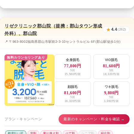
リゼクリニック郡山院（提携：郡山タウン形成
★
4.4
(262)
外科）、郡山院
📍 〒963-8002福島県郡山市駅前2-3-10セントラルビル 6F(郡山駅徒歩1分)
無料カウンセリングあり
全身脱毛
VIO脱毛
77,800円
81,600円
5回
5回
15,560円/回
16,320円/回
顔脱毛
ワキ脱毛
81,600円
9,800円
5回
5回
16,320円/回
1,960円/回
プラン・キャンペーン
最新のキャンペーン・料金を確認 →
都度払い可
学割
乗り換え割
ペア割
シニア割
紹介割