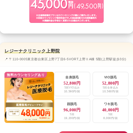
レジーナクリニック上野院
📍 〒110-0005東京都台東区上野7丁目6-5VORT上野ⅡA棟 5階(上野駅徒歩3分)
無料カウンセリングあり
全身脱毛
VIO脱毛
52,800円
52,800円
5回VIO込み
5回全身込み
10,560円/回
10,560円/回
顔脱毛
ワキ脱毛
96,000円
40,000円
5回
5回
19,200円/回
8,000円/回