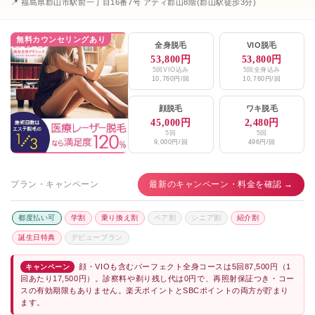
📍 福島県郡山市駅前一丁目16番7号 アティ郡山8階(郡山駅徒歩3分)
無料カウンセリングあり
全身脱毛
VIO脱毛
53,800円
53,800円
5回VIO込み
5回全身込み
10,760円/回
10,760円/回
顔脱毛
ワキ脱毛
45,000円
2,480円
5回
5回
9,000円/回
496円/回
プラン・キャンペーン
最新のキャンペーン・料金を確認 →
都度払い可
学割
乗り換え割
ペア割
シニア割
紹介割
誕生日特典
デビュープラン
顔・VIOも含むパーフェクト全身コースは5回87,500円（1
キャンペーン
回あたり17,500円）。診察料や剃り残し代は0円で、再照射保証つき・コー
スの有効期限もありません。楽天ポイントとSBCポイントの両方が貯まり
ます。