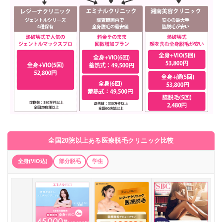
全国20院以上ある医療脱毛クリニック比較
全身(VIO込)
部分脱毛
学生