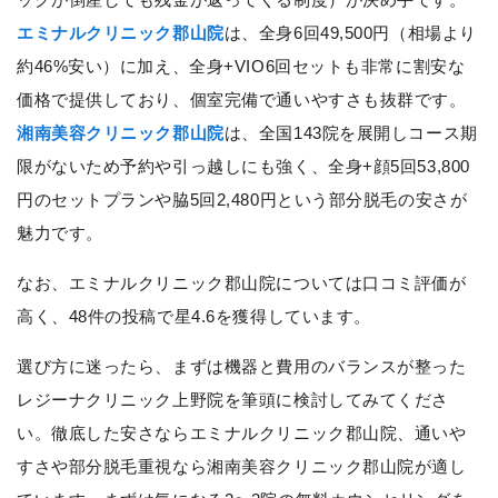
エミナルクリニック郡山院
は、全身6回49,500円（相場より
約46%安い）に加え、全身+VIO6回セットも非常に割安な
価格で提供しており、個室完備で通いやすさも抜群です。
湘南美容クリニック郡山院
は、全国143院を展開しコース期
限がないため予約や引っ越しにも強く、全身+顔5回53,800
円のセットプランや脇5回2,480円という部分脱毛の安さが
魅力です。
なお、エミナルクリニック郡山院については口コミ評価が
高く、48件の投稿で星4.6を獲得しています。
選び方に迷ったら、まずは機器と費用のバランスが整った
レジーナクリニック上野院を筆頭に検討してみてくださ
い。徹底した安さならエミナルクリニック郡山院、通いや
すさや部分脱毛重視なら湘南美容クリニック郡山院が適し