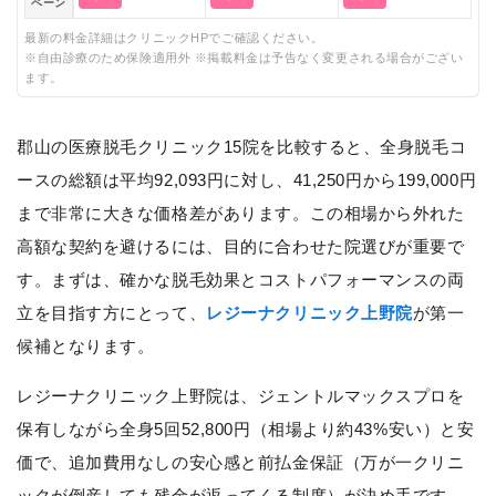
ペーン
最新の料金詳細はクリニックHPでご確認ください。
※自由診療のため保険適用外 ※掲載料金は予告なく変更される場合がござい
ます。
郡山の医療脱毛クリニック15院を比較すると、全身脱毛コ
ースの総額は平均92,093円に対し、41,250円から199,000円
まで非常に大きな価格差があります。この相場から外れた
高額な契約を避けるには、目的に合わせた院選びが重要で
す。まずは、確かな脱毛効果とコストパフォーマンスの両
立を目指す方にとって、
レジーナクリニック上野院
が第一
候補となります。
レジーナクリニック上野院は、ジェントルマックスプロを
保有しながら全身5回52,800円（相場より約43%安い）と安
価で、追加費用なしの安心感と前払金保証（万が一クリニ
ックが倒産しても残金が返ってくる制度）が決め手です。