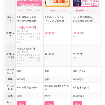
エミナルクリニック
レジーナクリニック
湘南美容クリニック
ポイン
全国展開の人気店
人気のジェントル
コース有効期限なし
ト
全身脱毛が低価格
マックスプロ保有
140店舗以上移動可
一括払49,500円
6回・蓄熱式
全身+V
52,800円
53,800円
※全身熱破壊式プランはカ
IO
ウンセリングで案内します
5回
5回
※初回カウンセリング限定
価格
一括払93,500円
6回・蓄熱式
全身+V
99,000円
87,500円
※全身熱破壊式プランはカ
IO+顔
ウンセリングで案内します
5回
5回
※初回カウンセリング限定
価格
シェー
無料
無料
無料(10分)
ビング
麻酔
3000円
無料
2000円〜
キャン
2営業日前20時まで無
webで前日まで無料
2日前まで無料
セル
料
院数
63院
21院
150院以上
キャン
公式
公式
公式