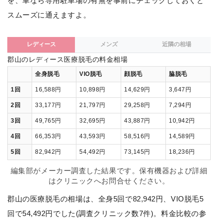
を、車なら専用駐車場の有無を事前にチェックしておくと
スムーズに通えますよ。
レディース
メンズ
近隣の相場
郡山のレディース医療脱毛の料金相場
全身脱毛
VIO脱毛
顔脱毛
脇脱毛
1回
16,588円
10,898円
14,629円
3,647円
2回
33,177円
21,797円
29,258円
7,294円
3回
49,765円
32,695円
43,887円
10,942円
4回
66,353円
43,593円
58,516円
14,589円
5回
82,942円
54,492円
73,145円
18,236円
編集部がメーカー調査した結果です。保有機器および詳細
はクリニックへお問合せください。
郡山の医療脱毛の相場は、全身5回で82,942円、VIO脱毛5
回で54,492円でした(調査クリニック数7件)。料金比較の参