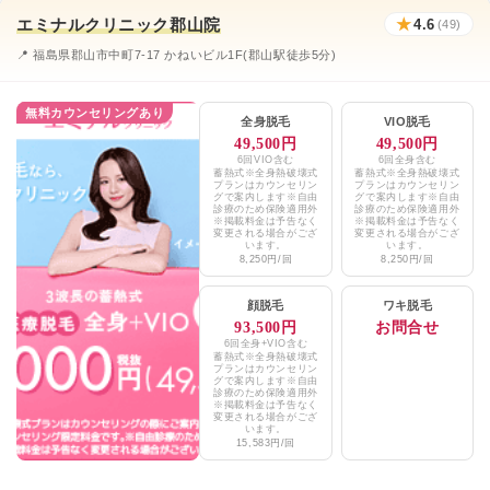
エミナルクリニック郡山院
★
4.6
(49)
エミナルクリニックメンズ郡山院
★4.6 / 5（48件）
📍 福島県郡山市中町7-17 かねいビル1F(郡山駅徒歩5分)
湘南美容クリニック郡山院
★4.6 / 5（254件）
無料カウンセリングあり
メンズリゼ郡山（提携院）
★4.4 / 5（262件）
全身脱毛
VIO脱毛
49,500円
49,500円
TCB東京中央美容外科郡山院
★4.3 / 5（1,002件）
6回VIO含む
6回全身含む
蓄熱式※全身熱破壊式
蓄熱式※全身熱破壊式
プランはカウンセリン
プランはカウンセリン
グで案内します※自由
グで案内します※自由
城本クリニック郡山院
★4.7 / 5（388件）
診療のため保険適用外
診療のため保険適用外
※掲載料金は予告なく
※掲載料金は予告なく
変更される場合がござ
変更される場合がござ
コスモス皮膚科内科クリニック
★2.2 / 5（83件）
います。
います。
8,250円/回
8,250円/回
太田西ノ内病院
★2.5 / 5（282件）
顔脱毛
ワキ脱毛
93,500円
お問合せ
アリエル美容クリニック郡山院
★4.9 / 5（287件）
6回全身+VIO含む
蓄熱式※全身熱破壊式
やなぎほり皮膚科クリニック
プランはカウンセリン
★2.3 / 5（65件）
グで案内します※自由
診療のため保険適用外
※掲載料金は予告なく
クリスタルメンズクリニック
★4.8 / 5（12件）
変更される場合がござ
います。
15,583円/回