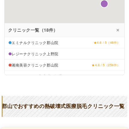
クリニック一覧（18件）
✕
エミナルクリニック郡山院
★4.6 / 5（48件）
レジーナクリニック上野院
湘南美容クリニック郡山院
★4.6 / 5（254件）
リゼクリニック郡山院（提携：
★4.4 / 5（262件）
郡山タウン形成外科）、郡山院
TCB東京中央美容外科郡山院
★4.3 / 5（1,002件）
城本クリニック郡山院
★4.7 / 5（388件）
郡山でおすすめの熱破壊式医療脱毛クリニック一覧
コスモス皮膚科内科クリニック
★2.2 / 5（83件）
アリエル美容クリニック郡山院
★4.9 / 5（287件）