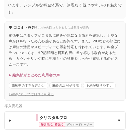
います。シンプルな料金体系で、無理なく続けやすいのも魅力で
す。
💬 口コミ・評判
Googleの口コミをもとに編集部が要約
施術中はスタッフがこまめに痛みや気になる箇所を確認し、丁寧な
声かけを行うため安心感があると好評です。また、VIOなどの部位に
は麻酔の活用やスピーディーな照射対応も行われています。料金プ
ランについては、HP記載額と提案内容に差を感じる場合があるた
め、カウンセリング時に見積もりの詳細をしっかり確認するのがス
ムーズです。
編集部がまとめた利用者の声
施術中の丁寧な声かけ
麻酔の活用が可能
予約が取りやすい
Googleマップで口コミを見る
導入脱毛器
クリスタルプロ
▼
熱破壊式、蓄熱式
ダイオードレーザー