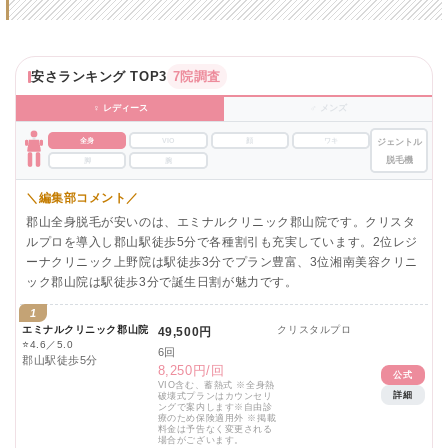
安さランキング TOP3
7院調査
♀ レディース
♂ メンズ
全身
VIO
顔
ワキ
ジェントル
脱毛機
脚
腕
＼編集部コメント／
郡山全身脱毛が安いのは、エミナルクリニック郡山院です。クリスタ
ルプロを導入し郡山駅徒歩5分で各種割引も充実しています。2位レジ
ーナクリニック上野院は駅徒歩3分でプラン豊富、3位湘南美容クリニ
ック郡山院は駅徒歩3分で誕生日割が魅力です。
1
エミナルクリニック郡山院
クリスタルプロ
49,500円
⭐
4.6／5.0
6回
郡山駅徒歩5分
8,250円/回
公式
VIO含む、蓄熱式 ※全身熱
詳細
破壊式プランはカウンセリ
ングで案内します※自由診
療のため保険適用外 ※掲載
料金は予告なく変更される
場合がございます。