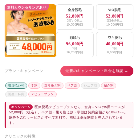
無料カウンセリングあり
全身脱毛
VIO脱毛
52,800円
52,800円
5回VIO込み
5回全身込み
10,560円/回
10,560円/回
顔脱毛
ワキ脱毛
96,000円
40,000円
5回
5回
19,200円/回
8,000円/回
プラン・キャンペーン
最新のキャンペーン・料金を確認 →
都度払い可
学割
乗り換え割
ペア割
シニア割
紹介割
誕生日特典
デビュープラン
医療脱毛デビュープランなら、全身＋VIOの5回コースが
キャンペーン
52,800円（税込）。ペア割・乗り換え割・学割は契約金額から10%OFF。
麻酔を含むサービスがすべて無料で、前払金保証制度も導入されていま
す。
クリニックの特徴