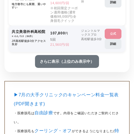
分
詳細
14,600円/回
地方都市にも展開、通いや
すい
※初回限定クーポ
ン適用価格(通常
価格98,000円)全
身脱毛クイック
ジェントルマ
共立美容外科高松院
107,800
円
公式
ックスプロ
⭐️ 4.4／5.0（84件）
高松駅徒歩3分
5回
JR高松駅徒歩3分アクセス
詳細
良好
21,560円/回
さらに表示（上位のみ表示中）
▶7月の大手クリニックのキャンペーン料金一覧表
(PDF開きます)
自由診療
・医療脱毛は
です。内容をご確認いただきご契約くださ
い。
クーリング・オフ
特
・医療脱毛も
ができるようになりました(