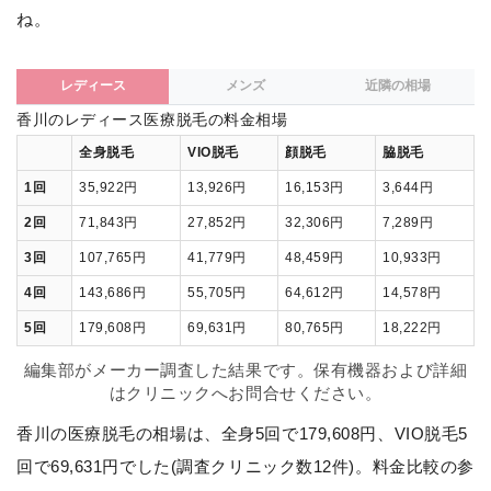
ね。
レディース
メンズ
近隣の相場
香川のレディース医療脱毛の料金相場
全身脱毛
VIO脱毛
顔脱毛
脇脱毛
1回
35,922円
13,926円
16,153円
3,644円
2回
71,843円
27,852円
32,306円
7,289円
3回
107,765円
41,779円
48,459円
10,933円
4回
143,686円
55,705円
64,612円
14,578円
5回
179,608円
69,631円
80,765円
18,222円
編集部がメーカー調査した結果です。保有機器および詳細
はクリニックへお問合せください。
香川の医療脱毛の相場は、全身5回で179,608円、VIO脱毛5
回で69,631円でした(調査クリニック数12件)。料金比較の参