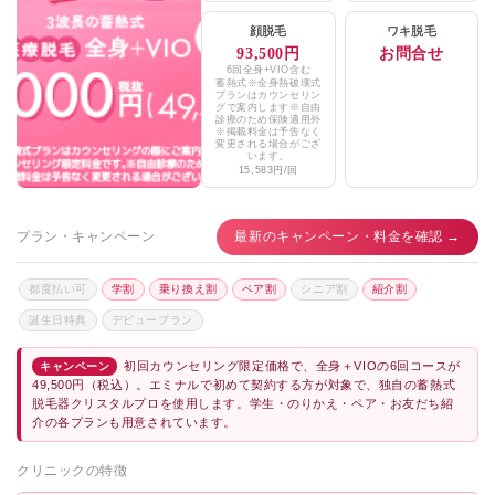
牛山クリニック
★3.0 / 5（21件）
顔脱毛
ワキ脱毛
93,500円
お問合せ
エミナルクリニックメンズ高松院
★4.2 / 5（61件）
6回全身+VIO含む
蓄熱式※全身熱破壊式
湘南美容クリニック高松院
プランはカウンセリン
★4.2 / 5（334件）
グで案内します※自由
診療のため保険適用外
※掲載料金は予告なく
TCB東京中央美容外科高松院
★4.1 / 5（743件）
変更される場合がござ
います。
15,583円/回
共立美容外科高松院
★4.4 / 5（84件）
武岡皮膚科クリニック丸亀本院・高松院
★3.7 / 5（180件）
プラン・キャンペーン
最新のキャンペーン・料金を確認 →
CLINIQUEJ形成外科
★3.9 / 5（14件）
都度払い可
学割
乗り換え割
ペア割
シニア割
紹介割
ピュア形成外科医院
★3.5 / 5（23件）
誕生日特典
デビュープラン
まえだ整形外科外科医院
★2.7 / 5（53件）
初回カウンセリング限定価格で、全身＋VIOの6回コースが
キャンペーン
49,500円（税込）。エミナルで初めて契約する方が対象で、独自の蓄熱式
真弓愛メディカルクリニック
★3.9 / 5（18件）
脱毛器クリスタルプロを使用します。学生・のりかえ・ペア・お友だち紹
介の各プランも用意されています。
いない皮ふ科形成外科クリニック
★3.1 / 5（27件）
クリニックの特徴
牛山クリニック
★3.0 / 5（21件）