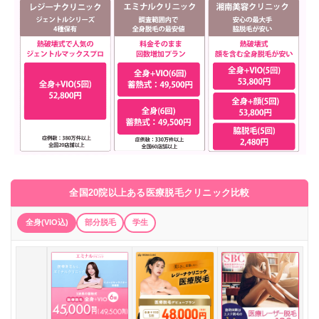
全国20院以上ある医療脱毛クリニック比較
全身(VIO込)
部分脱毛
学生