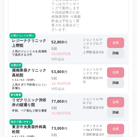
ランはカウンセリ
ングで案内します
※自由診療のため
保険適用外 ※掲載
料金は予告なく変
更される場合がご
ざいます。
人気ジェントル安い
ジェントルマ
レジーナクリニック
52,800
円
公式
ックスプロプ
上野院
ラス
5回
人気のジェントルを低価格
上野駅徒歩3分
詳細
10,560円/回
で提供する大手
VIO込み
主要大手
ジェントルマ
湘南美容クリニック
53,800
円
公式
ックスプロ
高松院
高松駅徒歩10
5回
⭐️ 4.2／5.0（334件）
分
詳細
10,760円/回
人気すぎて予約取りにくい
店舗も
VIO込み
割引豊富
ジェントルYA
リゼクリニック渋谷
77,800
円
公式
Gプロ
井の頭通り院
渋谷駅徒歩3分
5回
学割、ペア割など割引豊富
詳細
15,560円/回
地方で通いやすい
メディオスタ
東京中央美容外科高
73,000
円
公式
ーNeXTPRO
松院
片原町駅徒歩5
5回
⭐️ 4.1／5.0（743件）