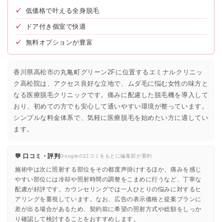
✓
低価格で叶える全身脱毛
✓
ドア付き個室で快適
✓
無料オプションが豊富
香川県高松市の丸亀町グリーン2Fに位置するエミナルクリニッ
ク高松院は、アクセス良好な立地で、ムダ毛に悩む女性の味方と
なる医療脱毛クリニックです。痛みに配慮した脱毛機を導入して
おり、初めての方でも安心して通いやすい環境が整っています。
シンプルな料金体系で、気軽に医療脱毛を始めたい方に適してい
ます。
💬 口コミ・評判
Googleの口コミをもとに編集部が要約
施術中は次に照射する部位をその都度声掛けするほか、痛みを感じ
やすい部位には冷却や照射時間の調整をこまめに行うなど、丁寧な
配慮が好評です。カウンセリングでは一人ひとりの悩みに対するヒ
アリングを重視しています。なお、広告の表示価格と提案プランに
差が出る場合があるため、契約前に希望の照射方式や総額をしっか
り確認して検討することをおすすめします。