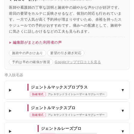
医師や看護師の丁寧な説明と施術中の細やかな声かけが好評です。
前回の要望をカルテに反映させるなど、個別の対応も行われていま
す。一方で人気が高く予約枠が埋まりやすいため、余裕を持ったス
ケジュールでの予約がおすすめです。痛みへの配慮として、施術中
に気さくに話しかけるなどの工夫も見られます。
編集部がまとめた利用者の声
施術中の声かけあり
要望の引き継ぎ対応
予約は早めの確保が推奨
Googleマップで口コミを見る
導入脱毛器
ジェントルマックスプロプラス
▼
熱破壊式
アレキサンドライトレーザー＆ヤグレーザー
ジェントルマックスプロ
▼
熱破壊式
アレキサンドライトレーザー＆ヤグレーザー
ジェントルレーズプロ
▼