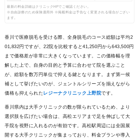
最新の料金詳細はクリニックHPでご確認ください。
※自由診療のため保険適用外 ※掲載料金は予告なく変更される場合がござい
ます。
香川で医療脱毛を受ける際、全身脱毛のコース総額は平均2
01,832円ですが、22院を比較すると41,250円から643,500円
まで価格差が非常に大きくなっています。この価格幅を理
解した上で、自身の目的と予算に合わせて院を選ぶこと
が、総額を数万円単位で抑える鍵となります。まず第一候
補として挙げたいのが、ジェントルシリーズを揃えながら
価格も抑えられた
レジーナクリニック上野院
です。
香川県内は大手クリニックの数が限られているため、より
選択肢を広げたい場合は、高松エリアまで足を伸ばして大
手院を視野に入れるのが有効です。高松駅周辺には全国展
開する大手クリニックが集まっており、料金プランや導入