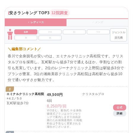
安さランキング TOP3
12院調査
♀ レディース
♂ メンズ
全身
VIO
顔
ワキ
ジェントル
脱毛機
脚
腕
＼編集部コメント／
香川で全身脱毛が安いのは、エミナルクリニック高松院です。クリス
タルプロを採用し、瓦町駅から徒歩7分で通えるほか、学割などの割
引も充実しています。2位のレジーナクリニック上野院は駅徒歩3分で
プランが豊富、3位の湘南美容クリニック高松院は高松駅から徒歩10
分で通いやすさが魅力です。
1
エミナルクリニック高松院
クリスタルプロ
49,500円
⭐
4.2／5.0
6回
瓦町駅徒歩7分
8,250円/回
公式
VIO含む、蓄熱式 ※全身熱
詳細
破壊式プランはカウンセリ
ングで案内します※自由診
療のため保険適用外 ※掲載
料金は予告なく変更される
場合がございます。