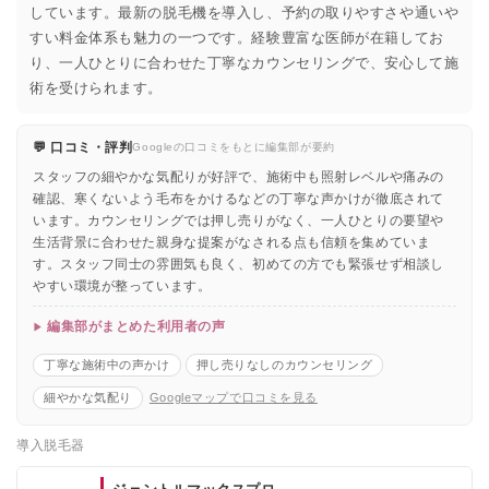
しています。最新の脱毛機を導入し、予約の取りやすさや通いや
すい料金体系も魅力の一つです。経験豊富な医師が在籍してお
り、一人ひとりに合わせた丁寧なカウンセリングで、安心して施
術を受けられます。
💬 口コミ・評判
Googleの口コミをもとに編集部が要約
スタッフの細やかな気配りが好評で、施術中も照射レベルや痛みの
確認、寒くないよう毛布をかけるなどの丁寧な声かけが徹底されて
います。カウンセリングでは押し売りがなく、一人ひとりの要望や
生活背景に合わせた親身な提案がなされる点も信頼を集めていま
す。スタッフ同士の雰囲気も良く、初めての方でも緊張せず相談し
やすい環境が整っています。
編集部がまとめた利用者の声
丁寧な施術中の声かけ
押し売りなしのカウンセリング
細やかな気配り
Googleマップで口コミを見る
導入脱毛器