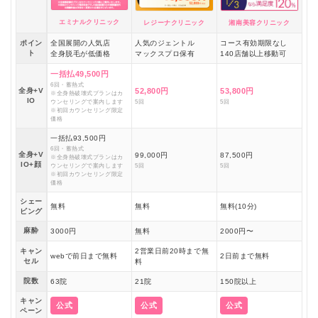
エミナルクリニック
レジーナクリニック
湘南美容クリニック
ポイン
全国展開の人気店
人気のジェントル
コース有効期限なし
ト
全身脱毛が低価格
マックスプロ保有
140店舗以上移動可
一括払49,500円
6回・蓄熱式
全身+V
52,800円
53,800円
※全身熱破壊式プランはカ
IO
ウンセリングで案内します
5回
5回
※初回カウンセリング限定
価格
一括払93,500円
6回・蓄熱式
全身+V
99,000円
87,500円
※全身熱破壊式プランはカ
IO+顔
ウンセリングで案内します
5回
5回
※初回カウンセリング限定
価格
シェー
無料
無料
無料(10分)
ビング
麻酔
3000円
無料
2000円〜
キャン
2営業日前20時まで無
webで前日まで無料
2日前まで無料
セル
料
院数
63院
21院
150院以上
キャン
公式
公式
公式
ペーン