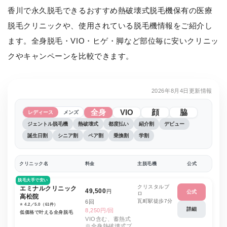
香川で永久脱毛できるおすすめ熱破壊式脱毛機保有の医療
脱毛クリニックや、使用されている脱毛機情報をご紹介し
ます。全身脱毛・VIO・ヒゲ・脚など部位毎に安いクリニッ
クやキャンペーンを比較できます。
2026年8月4日更新情報
全身
VIO
顔
脇
レディース
メンズ
ジェントル脱毛機
熱破壊式
都度払い
紹介割
デビュー
誕生日割
シニア割
ペア割
乗換割
学割
クリニック名
料金
主脱毛機
公式
脱毛大手で安い
クリスタルプ
エミナルクリニック
49,500
円
公式
ロ
高松院
瓦町駅徒歩7分
6回
⭐️ 4.2／5.0（61件）
詳細
8,250円/回
低価格で叶える全身脱毛
VIO含む、蓄熱式
※全身熱破壊式プ