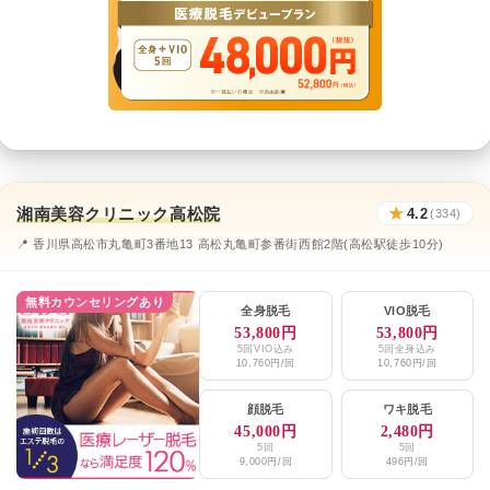
湘南美容クリニック高松院
★
4.2
(334)
📍 香川県高松市丸亀町3番地13 高松丸亀町参番街西館2階(高松駅徒歩10分)
無料カウンセリングあり
全身脱毛
VIO脱毛
53,800円
53,800円
5回VIO込み
5回全身込み
10,760円/回
10,760円/回
顔脱毛
ワキ脱毛
45,000円
2,480円
5回
5回
9,000円/回
496円/回