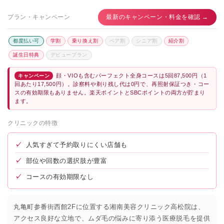
プラン・キャンペーン
最新のキャンペーン・料金を確認 →
都度払い可
学割
乗り換え割
ペア割
シニア割
紹介割
誕生日特典
デビュープラン
顔・VIOも含むパーフェクト全身コースは5回87,500円（1
キャンペーン
回あたり17,500円）。診察料や剃り残し代は0円で、再照射保証つき・コー
スの有効期限もありません。楽天ポイントとSBCポイントの両方が貯まり
ます。
クリニックの特徴
✓
人気すぎて予約取りにくい店舗も
✓
部位や回数の選択肢が豊富
✓
コースの有効期限なし
丸亀町参番街西館2Fに位置する湘南美容クリニック高松院は、
アクセス良好な立地で、ムダ毛の悩みに寄り添う医療脱毛を提供