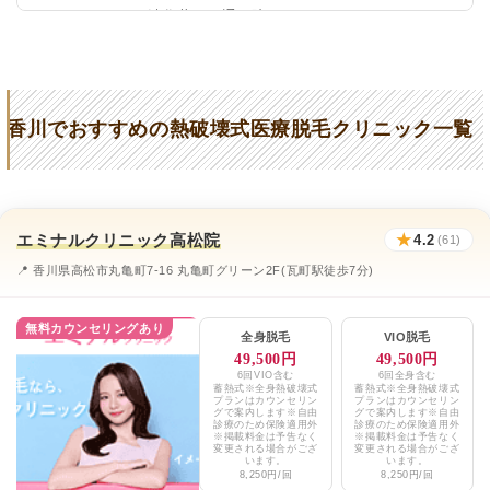
リゼクリニック渋谷井の頭通り院
東京中央美容外科高松院
★4.1 / 5（743件）
共立美容外科高松院
★4.4 / 5（84件）
香川でおすすめの熱破壊式医療脱毛クリニック一覧
武岡皮膚科クリニック丸亀本院・高松院
★3.7 / 5（180件）
ブランクリニック高松院（旧：
★4.5 / 5（54件）
さくらビューティークリニック高松院）
エミナルクリニック高松院
★
4.2
(61)
CLINIQUEJ形成外科
★3.9 / 5（14件）
📍 香川県高松市丸亀町7-16 丸亀町グリーン2F(瓦町駅徒歩7分)
ピュア形成外科医院
★3.5 / 5（23件）
無料カウンセリングあり
真弓愛メディカルクリニック
★3.9 / 5（18件）
全身脱毛
VIO脱毛
49,500円
49,500円
クリニカみやむら
★3.8 / 5（18件）
6回VIO含む
6回全身含む
蓄熱式※全身熱破壊式
蓄熱式※全身熱破壊式
プランはカウンセリン
プランはカウンセリン
グで案内します※自由
グで案内します※自由
まなべ眼科クリニック
★3.1 / 5（20件）
診療のため保険適用外
診療のため保険適用外
※掲載料金は予告なく
※掲載料金は予告なく
変更される場合がござ
変更される場合がござ
いない皮ふ科形成外科クリニック
★3.1 / 5（27件）
います。
います。
8,250円/回
8,250円/回