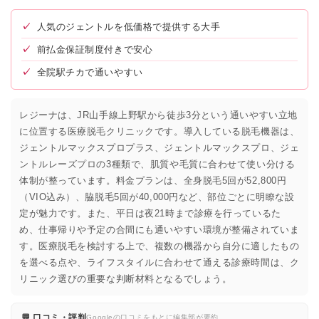
✓
人気のジェントルを低価格で提供する大手
✓
前払金保証制度付きで安心
✓
全院駅チカで通いやすい
レジーナは、JR山手線上野駅から徒歩3分という通いやすい立地
に位置する医療脱毛クリニックです。導入している脱毛機器は、
ジェントルマックスプロプラス、ジェントルマックスプロ、ジェ
ントルレーズプロの3種類で、肌質や毛質に合わせて使い分ける
体制が整っています。料金プランは、全身脱毛5回が52,800円
（VIO込み）、脇脱毛5回が40,000円など、部位ごとに明瞭な設
定が魅力です。また、平日は夜21時まで診療を行っているた
め、仕事帰りや予定の合間にも通いやすい環境が整備されていま
す。医療脱毛を検討する上で、複数の機器から自分に適したもの
を選べる点や、ライフスタイルに合わせて通える診療時間は、ク
リニック選びの重要な判断材料となるでしょう。
💬 口コミ・評判
Googleの口コミをもとに編集部が要約