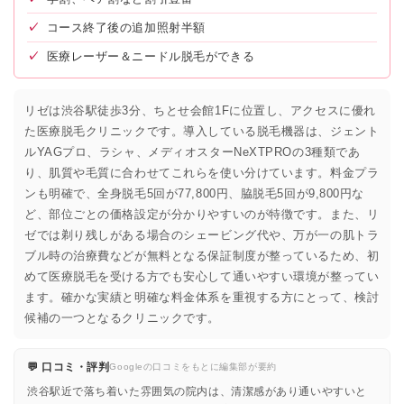
✓
コース終了後の追加照射半額
✓
医療レーザー＆ニードル脱毛ができる
リゼは渋谷駅徒歩3分、ちとせ会館1Fに位置し、アクセスに優れ
た医療脱毛クリニックです。導入している脱毛機器は、ジェント
ルYAGプロ、ラシャ、メディオスターNeXTPROの3種類であ
り、肌質や毛質に合わせてこれらを使い分けています。料金プラ
ンも明確で、全身脱毛5回が77,800円、脇脱毛5回が9,800円な
ど、部位ごとの価格設定が分かりやすいのが特徴です。また、リ
ゼでは剃り残しがある場合のシェービング代や、万が一の肌トラ
ブル時の治療費などが無料となる保証制度が整っているため、初
めて医療脱毛を受ける方でも安心して通いやすい環境が整ってい
ます。確かな実績と明確な料金体系を重視する方にとって、検討
候補の一つとなるクリニックです。
💬 口コミ・評判
Googleの口コミをもとに編集部が要約
渋谷駅近で落ち着いた雰囲気の院内は、清潔感があり通いやすいと