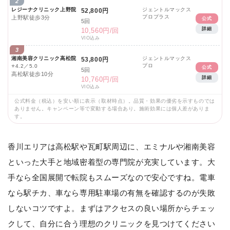
2
レジーナクリニック上野院
ジェントルマックス
52,800円
プロプラス
上野駅徒歩3分
公式
5回
詳細
10,560円/回
VIO込み
3
湘南美容クリニック高松院
ジェントルマックス
53,800円
プロ
⭐
4.2／5.0
公式
5回
高松駅徒歩10分
詳細
10,760円/回
VIO込み
公式料金（税込）を安い順に表示（取材時点）。品質・効果の優劣を示すものでは
ありません。キャンペーン等で変動する場合あり。施術効果には個人差がありま
す。
香川エリアは高松駅や瓦町駅周辺に、エミナルや湘南美容
といった大手と地域密着型の専門院が充実しています。大
手なら全国展開で転院もスムーズなので安心ですね。電車
なら駅チカ、車なら専用駐車場の有無を確認するのが失敗
しないコツですよ。まずはアクセスの良い場所からチェッ
クして、自分に合う理想のクリニックを見つけてください