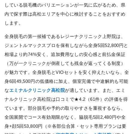
している脱毛機のバリエーションが一気に広がるため、県
内で探す際は高松エリアを中心に検討することをおすすめ
します。
全身脱毛の第一候補であるレジーナクリニック上野院は、
ジェントルマックスプロを保有しながら全身5回52,800円と
相場より約74%安く、追加費用なしの安心感と前払金保証
（万が一クリニックが倒産しても残金が返ってくる制度）
が魅力です。全身脱毛とVIOセットを安く抑えたいなら、全
身6回49,500円の低価格に加え、個室完備で中途解約も可能
な
エミナルクリニック高松院
が適しています。また、エミ
ナルクリニック高松院は口コミで★4.2（61件）の評価を得
ています。部分脱毛や予約の取りやすさを重視するなら、
全国展開でコース有効期限がなく、脇脱毛5回2,480円や全
身+顔5回53,800円（※各部位合算・セット専用プランは要