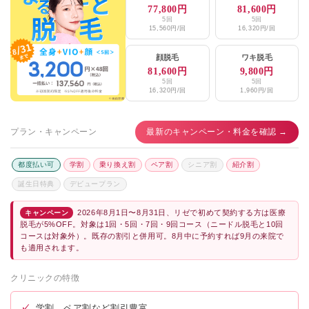
77,800円
81,600円
5回
5回
15,560円/回
16,320円/回
顔脱毛
ワキ脱毛
81,600円
9,800円
5回
5回
16,320円/回
1,960円/回
プラン・キャンペーン
最新のキャンペーン・料金を確認 →
都度払い可
学割
乗り換え割
ペア割
シニア割
紹介割
誕生日特典
デビュープラン
2026年8月1日〜8月31日、リゼで初めて契約する方は医療
キャンペーン
脱毛が5%OFF。対象は1回・5回・7回・9回コース（ニードル脱毛と10回
コースは対象外）。既存の割引と併用可。8月中に予約すれば9月の来院で
も適用されます。
クリニックの特徴
✓
学割、ペア割など割引豊富