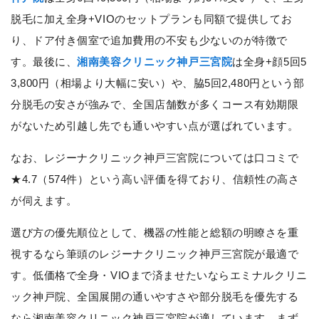
脱毛に加え全身+VIOのセットプランも同額で提供してお
り、ドア付き個室で追加費用の不安も少ないのが特徴で
す。最後に、
湘南美容クリニック神戸三宮院
は全身+顔5回5
3,800円（相場より大幅に安い）や、脇5回2,480円という部
分脱毛の安さが強みで、全国店舗数が多くコース有効期限
がないため引越し先でも通いやすい点が選ばれています。
なお、レジーナクリニック神戸三宮院については口コミで
★4.7（574件）という高い評価を得ており、信頼性の高さ
が伺えます。
選び方の優先順位として、機器の性能と総額の明瞭さを重
視するなら筆頭のレジーナクリニック神戸三宮院が最適で
す。低価格で全身・VIOまで済ませたいならエミナルクリニ
ック神戸院、全国展開の通いやすさや部分脱毛を優先する
なら湘南美容クリニック神戸三宮院が適しています。まず