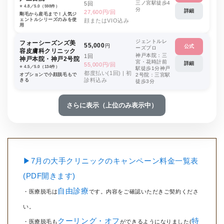
三ノ宮駅徒歩4
5回
⭐️ 4.8／5.0（598件）
分
詳細
27,600円/回
剛毛から産毛まで！人気ジ
ェントルシリーズのみを使
顔またはVIO込み
用
ジェントルレ
フォーシーズンズ美
55,000
円
公式
ーズプロ
容皮膚科クリニック
神戸本院：三
1回
神戸本院・神戸2号院
宮・花時計前
詳細
55,000円/回
⭐️ 4.5／5.0（134件）
駅徒歩1分神戸
都度払い(1回) | 初
オプションで小顔脱毛もで
2号院：三宮駅
診料込み
きる
徒歩3分
さらに表示（上位のみ表示中）
▶7月の大手クリニックのキャンペーン料金一覧表
(PDF開きます)
自由診療
・医療脱毛は
です。内容をご確認いただきご契約くださ
い。
クーリング・オフ
特
・医療脱毛も
ができるようになりました(