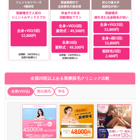
全国20院以上ある医療脱毛クリニック比較
全身(VIO込)
部分脱毛
学生