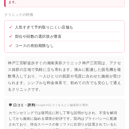
ます。
クリニックの特徴
✓
人気すぎて予約取りにくい店舗も
✓
部位や回数の選択肢が豊富
✓
コースの有効期限なし
神戸三宮駅徒歩すぐの湘南美容クリニック神戸三宮院は、アクセ
ス抜群の立地で気軽に立ち寄れます。痛みに配慮した脱毛機を複
数導入しており、一人ひとりの肌質や毛質に合わせた施術が受け
られます。シンプルな料金体系で、初めての方でも安心して通え
るクリニックです。
💬 口コミ・評判
Googleの口コミをもとに編集部が要約
カウンセリングでは疑問点に対し丁寧な説明がなされ、不安を解消
してから施術に臨める環境が好評です。院内はプライバシーに配慮
されており、待合スペースの各ソファに仕切りが設置されているた