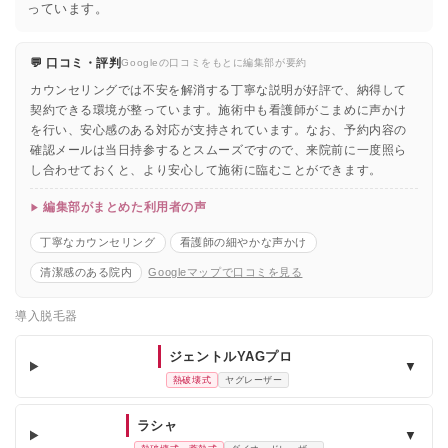
っています。
💬 口コミ・評判
Googleの口コミをもとに編集部が要約
カウンセリングでは不安を解消する丁寧な説明が好評で、納得して
契約できる環境が整っています。施術中も看護師がこまめに声かけ
を行い、安心感のある対応が支持されています。なお、予約内容の
確認メールは当日持参するとスムーズですので、来院前に一度照ら
し合わせておくと、より安心して施術に臨むことができます。
編集部がまとめた利用者の声
丁寧なカウンセリング
看護師の細やかな声かけ
清潔感のある院内
Googleマップで口コミを見る
導入脱毛器
ジェントルYAGプロ
▼
熱破壊式
ヤグレーザー
ラシャ
▼