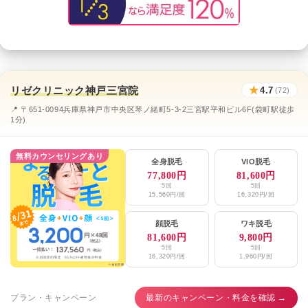
リゼクリニック神戸三宮院
★
4.7
(72)
📍 〒651-0094兵庫県神戸市中央区琴ノ緒町5-3-2三宮駅平和ビル6F(袋町駅徒歩
1分)
無料カウンセリングあり
全身脱毛
VIO脱毛
77,800円
81,600円
5回
5回
15,560円/回
16,320円/回
顔脱毛
ワキ脱毛
81,600円
9,800円
5回
5回
16,320円/回
1,960円/回
プラン・キャンペーン
最新のキャンペーン・料金を確認 →