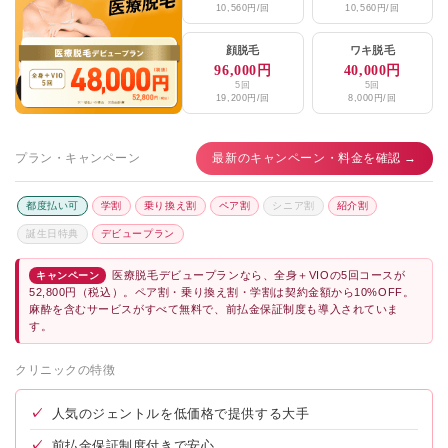
10,560円/回
10,560円/回
顔脱毛
ワキ脱毛
96,000円
40,000円
5回
5回
19,200円/回
8,000円/回
プラン・キャンペーン
最新のキャンペーン・料金を確認 →
都度払い可
学割
乗り換え割
ペア割
シニア割
紹介割
誕生日特典
デビュープラン
医療脱毛デビュープランなら、全身＋VIOの5回コースが
キャンペーン
52,800円（税込）。ペア割・乗り換え割・学割は契約金額から10%OFF。
麻酔を含むサービスがすべて無料で、前払金保証制度も導入されていま
す。
クリニックの特徴
✓
人気のジェントルを低価格で提供する大手
✓
前払金保証制度付きで安心