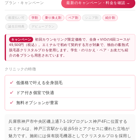
プラン・キャンペーン
最新のキャンペーン・料金を確認 →
都度払い可
学割
乗り換え割
ペア割
シニア割
紹介割
誕生日特典
デビュープラン
初回カウンセリング限定価格で、全身＋VIOの6回コースが
キャンペーン
49,500円（税込）。エミナルで初めて契約する方が対象で、独自の蓄熱式
脱毛器クリスタルプロを使用します。学生・のりかえ・ペア・お友だち紹
介の各プランも用意されています。
クリニックの特徴
✓
低価格で叶える全身脱毛
✓
ドア付き個室で快適
✓
無料オプションが豊富
兵庫県神戸市中央区磯上通7-1-19プログレス神戸4Fに位置する
エミナルは、神戸三宮駅から徒歩5分とアクセスに優れた立地が
魅力です。施術には保有脱毛機器としてクリスタルプロを採用し