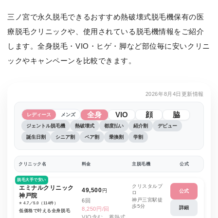
三ノ宮で永久脱毛できるおすすめ熱破壊式脱毛機保有の医
療脱毛クリニックや、使用されている脱毛機情報をご紹介
します。全身脱毛・VIO・ヒゲ・脚など部位毎に安いクリニ
ックやキャンペーンを比較できます。
2026年8月4日更新情報
全身
VIO
顔
脇
レディース
メンズ
ジェントル脱毛機
熱破壊式
都度払い
紹介割
デビュー
誕生日割
シニア割
ペア割
乗換割
学割
クリニック名
料金
主脱毛機
公式
脱毛大手で安い
クリスタルプ
エミナルクリニック
49,500
円
公式
ロ
神戸院
神戸三宮駅徒
6回
⭐️ 4.7／5.0（114件）
歩5分
詳細
8,250円/回
低価格で叶える全身脱毛
VIO含む、蓄熱式