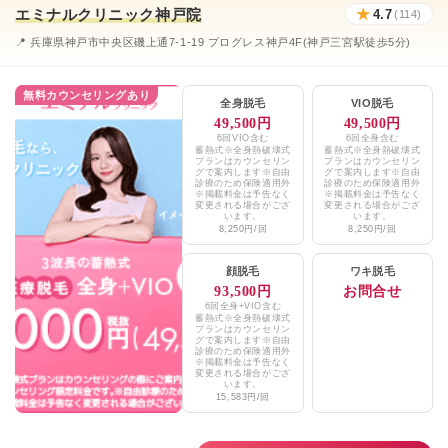
エミナルクリニック神戸院
★
4.7
(114)
エミナルクリニックメンズ神戸院
★4.6 / 5（169件）
📍 兵庫県神戸市中央区磯上通7-1-19 プログレス神戸4F(神戸三宮駅徒歩5分)
レジーナクリニックオム三ノ宮院
★4.7 / 5（574件）
無料カウンセリングあり
全身脱毛
VIO脱毛
湘南美容クリニック神戸三宮院
★4.7 / 5（637件）
49,500円
49,500円
6回VIO含む
6回全身含む
メンズリゼ神戸三宮
★4.4 / 5（128件）
蓄熱式※全身熱破壊式
蓄熱式※全身熱破壊式
プランはカウンセリン
プランはカウンセリン
グで案内します※自由
グで案内します※自由
診療のため保険適用外
診療のため保険適用外
TCB東京中央美容外科神戸三宮院
★4.2 / 5（1,097件）
※掲載料金は予告なく
※掲載料金は予告なく
変更される場合がござ
変更される場合がござ
います。
います。
ルシアクリニック神戸三宮院
★4.8 / 5（598件）
8,250円/回
8,250円/回
ゴリラクリニック三ノ宮
★3.3 / 5（29件）
顔脱毛
ワキ脱毛
93,500円
お問合せ
あおばクリニック神戸三宮院
★3.8 / 5（23件）
6回全身+VIO含む
蓄熱式※全身熱破壊式
プランはカウンセリン
グで案内します※自由
フォーシーズンズ美容皮膚科神戸本院・
診療のため保険適用外
★4.4 / 5（245件）
神戸2号院
※掲載料金は予告なく
変更される場合がござ
います。
15,583円/回
大美会クリニック神戸院formen
★4.9 / 5（31件）
神戸中央クリニック
★4.0 / 5（88件）