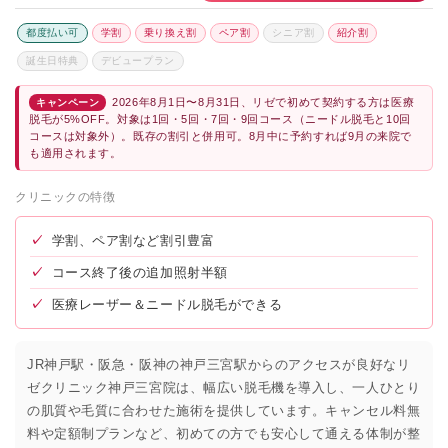
都度払い可
学割
乗り換え割
ペア割
シニア割
紹介割
誕生日特典
デビュープラン
2026年8月1日〜8月31日、リゼで初めて契約する方は医療
キャンペーン
脱毛が5%OFF。対象は1回・5回・7回・9回コース（ニードル脱毛と10回
コースは対象外）。既存の割引と併用可。8月中に予約すれば9月の来院で
も適用されます。
クリニックの特徴
✓
学割、ペア割など割引豊富
✓
コース終了後の追加照射半額
✓
医療レーザー＆ニードル脱毛ができる
JR神戸駅・阪急・阪神の神戸三宮駅からのアクセスが良好なリ
ゼクリニック神戸三宮院は、幅広い脱毛機を導入し、一人ひとり
の肌質や毛質に合わせた施術を提供しています。キャンセル料無
料や定額制プランなど、初めての方でも安心して通える体制が整