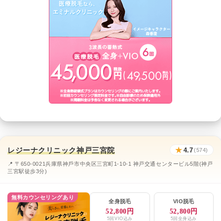
レジーナクリニック神戸三宮院
★
4.7
(574)
📍 〒650-0021兵庫県神⼾市中央区三宮町1-10-1 神戸交通センタービル5階(神戸
三宮駅徒歩3分)
無料カウンセリングあり
全身脱毛
VIO脱毛
52,800円
52,800円
5回VIO込み
5回全身込み