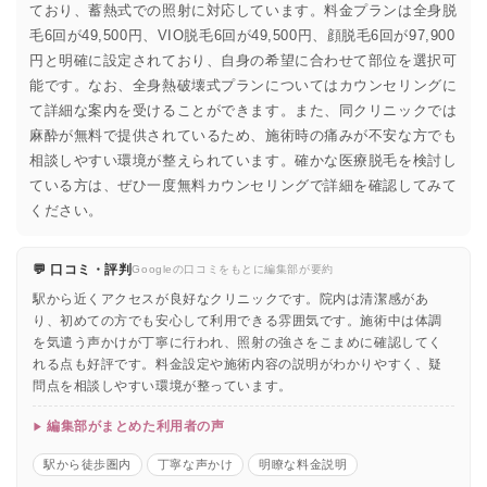
ており、蓄熱式での照射に対応しています。料金プランは全身脱
毛6回が49,500円、VIO脱毛6回が49,500円、顔脱毛6回が97,900
円と明確に設定されており、自身の希望に合わせて部位を選択可
能です。なお、全身熱破壊式プランについてはカウンセリングに
て詳細な案内を受けることができます。また、同クリニックでは
麻酔が無料で提供されているため、施術時の痛みが不安な方でも
相談しやすい環境が整えられています。確かな医療脱毛を検討し
ている方は、ぜひ一度無料カウンセリングで詳細を確認してみて
ください。
💬 口コミ・評判
Googleの口コミをもとに編集部が要約
駅から近くアクセスが良好なクリニックです。院内は清潔感があ
り、初めての方でも安心して利用できる雰囲気です。施術中は体調
を気遣う声かけが丁寧に行われ、照射の強さをこまめに確認してく
れる点も好評です。料金設定や施術内容の説明がわかりやすく、疑
問点を相談しやすい環境が整っています。
編集部がまとめた利用者の声
駅から徒歩圏内
丁寧な声かけ
明瞭な料金説明