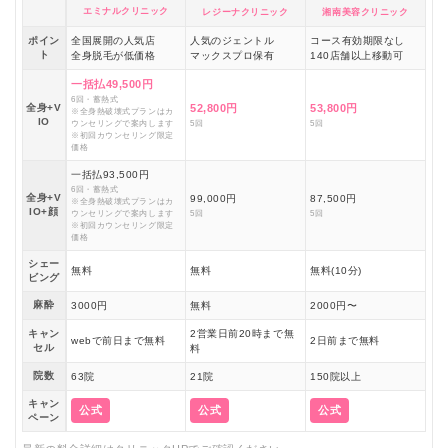
エミナルクリニック
レジーナクリニック
湘南美容クリニック
ポイン
全国展開の人気店
人気のジェントル
コース有効期限なし
ト
全身脱毛が低価格
マックスプロ保有
140店舗以上移動可
一括払49,500円
6回・蓄熱式
全身+V
52,800円
53,800円
※全身熱破壊式プランはカ
IO
ウンセリングで案内します
5回
5回
※初回カウンセリング限定
価格
一括払93,500円
6回・蓄熱式
全身+V
99,000円
87,500円
※全身熱破壊式プランはカ
IO+顔
ウンセリングで案内します
5回
5回
※初回カウンセリング限定
価格
シェー
無料
無料
無料(10分)
ビング
麻酔
3000円
無料
2000円〜
キャン
2営業日前20時まで無
webで前日まで無料
2日前まで無料
セル
料
院数
63院
21院
150院以上
キャン
公式
公式
公式
ペーン