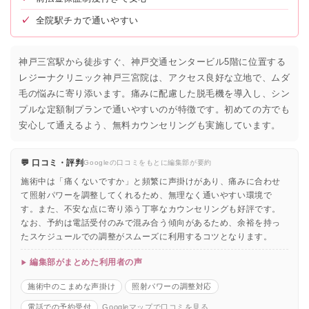
✓
全院駅チカで通いやすい
神戸三宮駅から徒歩すぐ、神戸交通センタービル5階に位置する
レジーナクリニック神戸三宮院は、アクセス良好な立地で、ムダ
毛の悩みに寄り添います。痛みに配慮した脱毛機を導入し、シン
プルな定額制プランで通いやすいのが特徴です。初めての方でも
安心して通えるよう、無料カウンセリングも実施しています。
💬 口コミ・評判
Googleの口コミをもとに編集部が要約
施術中は「痛くないですか」と頻繁に声掛けがあり、痛みに合わせ
て照射パワーを調整してくれるため、無理なく通いやすい環境で
す。また、不安な点に寄り添う丁寧なカウンセリングも好評です。
なお、予約は電話受付のみで混み合う傾向があるため、余裕を持っ
たスケジュールでの調整がスムーズに利用するコツとなります。
編集部がまとめた利用者の声
施術中のこまめな声掛け
照射パワーの調整対応
電話での予約受付
Googleマップで口コミを見る