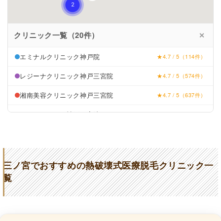
クリニック一覧（20件）
✕
エミナルクリニック神戸院
★4.7 / 5（114件）
レジーナクリニック神戸三宮院
★4.7 / 5（574件）
湘南美容クリニック神戸三宮院
★4.7 / 5（637件）
リゼクリニック神戸三宮院
★4.7 / 5（72件）
ルシアクリニック神戸三宮院
★4.8 / 5（598件）
ブランクリニック神戸三宮院
★4.9 / 5（419件）
三ノ宮でおすすめの熱破壊式医療脱毛クリニック一
フォーシーズンズ美容皮膚科クリニック神戸
★4.5 / 5（134件）
覧
本院・神戸2号院
あおばクリニック神戸三宮院
★3.8 / 5（23件）
神戸北野クリニック
★4.3 / 5（103件）