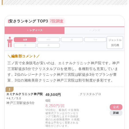
安さランキング TOP3
7院調査
♀ レディース
♂ メンズ
全身
VIO
顔
ワキ
ジェントル
脱毛機
脚
腕
＼編集部コメント／
三ノ宮で全身脱毛が安いのは、エミナルクリニック神戸院です。神戸
三宮駅徒歩5分でクリスタルプロを使用し、各種割引も充実していま
す。2位のレジーナクリニック神戸三宮院は駅徒歩3分でプランが豊
富、3位の湘南美容クリニック神戸三宮院は割引制度が多彩です。
1
エミナルクリニック神戸院
クリスタルプロ
49,500円
⭐
4.7／5.0
6回
神戸三宮駅徒歩5分
8,250円/回
公式
VIO含む、蓄熱式 ※全身熱
詳細
破壊式プランはカウンセリ
ングで案内します※自由診
療のため保険適用外 ※掲載
料金は予告なく変更される
場合がございます。