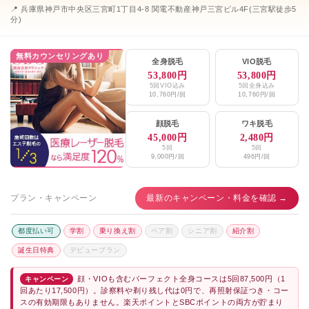
📍 兵庫県神戸市中央区三宮町1丁目4-8 関電不動産神戸三宮ビル4F(三宮駅徒歩5
分)
無料カウンセリングあり
全身脱毛
VIO脱毛
53,800円
53,800円
5回VIO込み
5回全身込み
10,760円/回
10,760円/回
顔脱毛
ワキ脱毛
45,000円
2,480円
5回
5回
9,000円/回
496円/回
プラン・キャンペーン
最新のキャンペーン・料金を確認 →
都度払い可
学割
乗り換え割
ペア割
シニア割
紹介割
誕生日特典
デビュープラン
顔・VIOも含むパーフェクト全身コースは5回87,500円（1
キャンペーン
回あたり17,500円）。診察料や剃り残し代は0円で、再照射保証つき・コー
スの有効期限もありません。楽天ポイントとSBCポイントの両方が貯まり