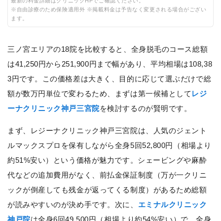
最新の料金詳細はクリニックHPでご確認ください。
※自由診療のため保険適用外 ※掲載料金は予告なく変更される場合がござい
ます。
三ノ宮エリアの18院を比較すると、全身脱毛のコース総額
は41,250円から251,900円まで幅があり、平均相場は108,38
3円です。この価格差は大きく、目的に応じて選ぶだけで総
額が数万円単位で変わるため、まずは第一候補として
レジ
ーナクリニック神戸三宮院
を検討するのが賢明です。
まず、レジーナクリニック神戸三宮院は、人気のジェント
ルマックスプロを保有しながら全身5回52,800円（相場より
約51%安い）という価格が魅力です。シェービングや麻酔
代などの追加費用がなく、前払金保証制度（万が一クリニ
ックが倒産しても残金が返ってくる制度）があるため総額
が読みやすいのが決め手です。次に、
エミナルクリニック
神戸院
は全身6回49,500円（相場より約54%安い）で、全身