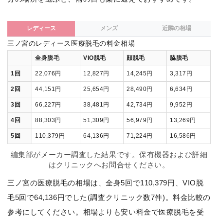
レディース
メンズ
近隣の相場
三ノ宮のレディース医療脱毛の料金相場
全身脱毛
VIO脱毛
顔脱毛
脇脱毛
1回
22,076円
12,827円
14,245円
3,317円
2回
44,151円
25,654円
28,490円
6,634円
3回
66,227円
38,481円
42,734円
9,952円
4回
88,303円
51,309円
56,979円
13,269円
5回
110,379円
64,136円
71,224円
16,586円
編集部がメーカー調査した結果です。保有機器および詳細
はクリニックへお問合せください。
三ノ宮の医療脱毛の相場は、全身5回で110,379円、VIO脱
毛5回で64,136円でした(調査クリニック数7件)。料金比較の
参考にしてください。相場よりも安い料金で医療脱毛を受