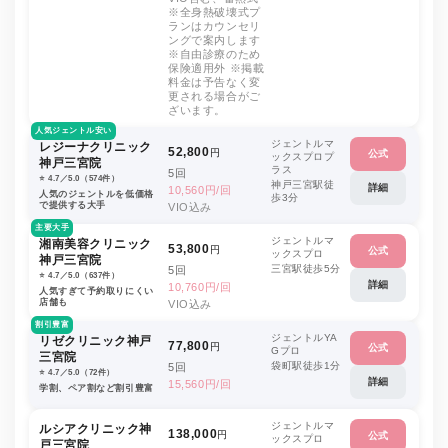
※全身熱破壊式プ
ランはカウンセリ
ングで案内します
※自由診療のため
保険適用外 ※掲載
料金は予告なく変
更される場合がご
ざいます。
人気ジェントル安い
ジェントルマ
レジーナクリニック
52,800
円
公式
ックスプロプ
神戸三宮院
ラス
5回
⭐️ 4.7／5.0（574件）
神戸三宮駅徒
詳細
10,560円/回
人気のジェントルを低価格
歩3分
で提供する大手
VIO込み
主要大手
ジェントルマ
湘南美容クリニック
53,800
円
公式
ックスプロ
神戸三宮院
三宮駅徒歩5分
5回
⭐️ 4.7／5.0（637件）
詳細
10,760円/回
人気すぎて予約取りにくい
店舗も
VIO込み
割引豊富
ジェントルYA
リゼクリニック神戸
77,800
円
公式
Gプロ
三宮院
袋町駅徒歩1分
5回
⭐️ 4.7／5.0（72件）
詳細
15,560円/回
学割、ペア割など割引豊富
ジェントルマ
ルシアクリニック神
138,000
円
公式
ックスプロ
戸三宮院