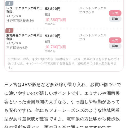
2
レジーナクリニック神戸三
ジェントルマックス
52,800円
宮院
プロプラス
公式
5回
⭐
4.7／5.0
詳細
10,560円/回
神戸三宮駅徒歩3分
VIO込み
3
湘南美容クリニック神戸三
ジェントルマックス
53,800円
宮院
プロ
公式
5回
⭐
4.7／5.0
詳細
10,760円/回
三宮駅徒歩5分
VIO込み
公式料金（税込）を安い順に表示（取材時点）。品質・効果の優劣を示すものでは
ありません。キャンペーン等で変動する場合あり。施術効果には個人差がありま
す。
三ノ宮はJRや阪急など多路線が乗り入れ、お買い物ついで
に通いやすいのが嬉しいポイントです。エミナルや湘南美
容といった全国展開の大手なら、引っ越しや転勤があって
も安心ですね。他にもフォーシーズンズのような地域密着
型があり選択肢が豊富ですよ。電車派の方は駅から徒歩数
分の場所を選ぶと、雨の日も楽に通えておすすめです。