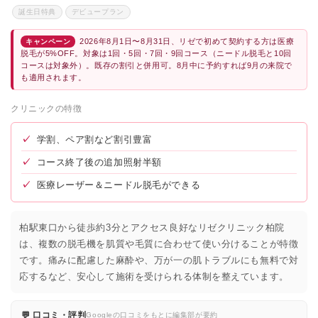
誕生日特典
デビュープラン
2026年8月1日〜8月31日、リゼで初めて契約する方は医療
キャンペーン
脱毛が5%OFF。対象は1回・5回・7回・9回コース（ニードル脱毛と10回
コースは対象外）。既存の割引と併用可。8月中に予約すれば9月の来院で
も適用されます。
クリニックの特徴
✓
学割、ペア割など割引豊富
✓
コース終了後の追加照射半額
✓
医療レーザー＆ニードル脱毛ができる
柏駅東口から徒歩約3分とアクセス良好なリゼクリニック柏院
は、複数の脱毛機を肌質や毛質に合わせて使い分けることが特徴
です。痛みに配慮した麻酔や、万が一の肌トラブルにも無料で対
応するなど、安心して施術を受けられる体制を整えています。
💬 口コミ・評判
Googleの口コミをもとに編集部が要約