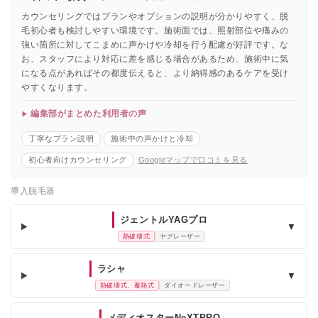
カウンセリングではプランやオプションの説明が分かりやすく、脱
毛初心者も検討しやすい環境です。施術面では、照射部位や痛みの
強い箇所に対してこまめに声かけや冷却を行う配慮が好評です。な
お、スタッフにより対応に差を感じる場合があるため、施術中に気
になる点があればその都度伝えると、より納得感のあるケアを受け
やすくなります。
編集部がまとめた利用者の声
丁寧なプラン説明
施術中の声かけと冷却
初心者向けカウンセリング
Googleマップで口コミを見る
導入脱毛器
ジェントルYAGプロ
▼
熱破壊式
ヤグレーザー
ラシャ
▼
熱破壊式、蓄熱式
ダイオードレーザー
メディオスターNeXTPRO