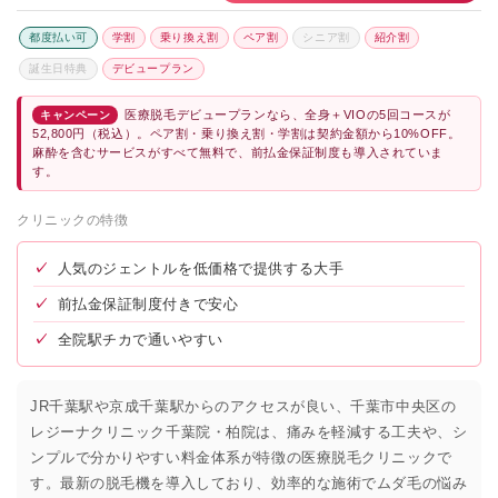
都度払い可
学割
乗り換え割
ペア割
シニア割
紹介割
誕生日特典
デビュープラン
医療脱毛デビュープランなら、全身＋VIOの5回コースが
キャンペーン
52,800円（税込）。ペア割・乗り換え割・学割は契約金額から10%OFF。
麻酔を含むサービスがすべて無料で、前払金保証制度も導入されていま
す。
クリニックの特徴
✓
人気のジェントルを低価格で提供する大手
✓
前払金保証制度付きで安心
✓
全院駅チカで通いやすい
JR千葉駅や京成千葉駅からのアクセスが良い、千葉市中央区の
レジーナクリニック千葉院・柏院は、痛みを軽減する工夫や、シ
ンプルで分かりやすい料金体系が特徴の医療脱毛クリニックで
す。最新の脱毛機を導入しており、効率的な施術でムダ毛の悩み