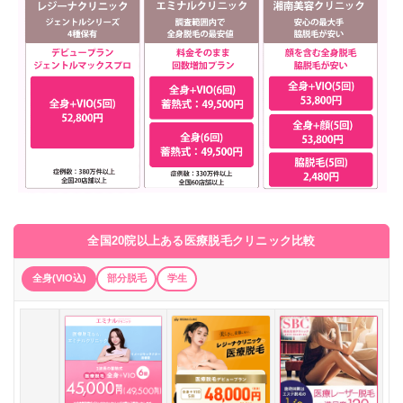
全国20院以上ある医療脱毛クリニック比較
全身(VIO込)
部分脱毛
学生