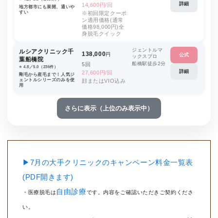
詳細
14,600円/回
地方都市にも展開、通いや
すい
※初回限定クーポ
ン適用価格(通常
価格98,000円)全
身脱毛クイック
ジェントルマ
ルシアクリニック千
138,000
円
公式
ックスプロ
葉船橋院
船橋駅徒歩2分
5回
⭐️ 4.8／5.0（236件）
詳細
27,600円/回
剛毛から産毛まで！人気ジ
ェントルシリーズのみを使
顔またはVIO込み
用
さらに表示（上位のみ表示中）
▶7月の大手クリニックのキャンペーン料金一覧表
(PDF開きます)
自由診療
・医療脱毛は
です。内容をご確認いただきご契約くださ
い。