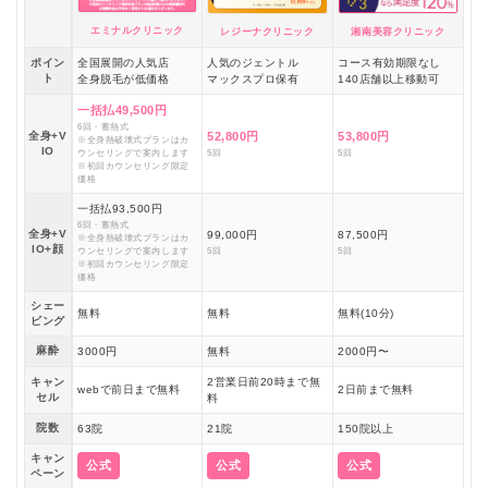
エミナルクリニック
レジーナクリニック
湘南美容クリニック
ポイン
全国展開の人気店
人気のジェントル
コース有効期限なし
ト
全身脱毛が低価格
マックスプロ保有
140店舗以上移動可
一括払49,500円
6回・蓄熱式
全身+V
52,800円
53,800円
※全身熱破壊式プランはカ
IO
ウンセリングで案内します
5回
5回
※初回カウンセリング限定
価格
一括払93,500円
6回・蓄熱式
全身+V
99,000円
87,500円
※全身熱破壊式プランはカ
IO+顔
ウンセリングで案内します
5回
5回
※初回カウンセリング限定
価格
シェー
無料
無料
無料(10分)
ビング
麻酔
3000円
無料
2000円〜
キャン
2営業日前20時まで無
webで前日まで無料
2日前まで無料
セル
料
院数
63院
21院
150院以上
キャン
公式
公式
公式
ペーン