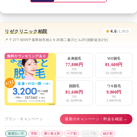
リゼクリニック柏院
★
4.6
(1,352)
📍 〒277-0005千葉県柏市柏1-4-26第二藤川ビル2F(柏駅徒歩2分)
無料カウンセリングあり
全身脱毛
VIO脱毛
77,800円
81,600円
5回
5回
15,560円/回
16,320円/回
顔脱毛
ワキ脱毛
81,600円
9,800円
5回
5回
16,320円/回
1,960円/回
プラン・キャンペーン
最新のキャンペーン・料金を確認 →
都度払い可
学割
乗り換え割
ペア割
シニア割
紹介割