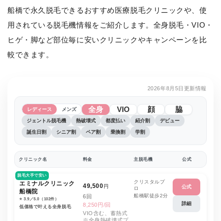
船橋で永久脱毛できるおすすめ医療脱毛クリニックや、使
用されている脱毛機情報をご紹介します。全身脱毛・VIO・
ヒゲ・脚など部位毎に安いクリニックやキャンペーンを比
較できます。
2026年8月5日更新情報
全身
VIO
顔
脇
レディース
メンズ
ジェントル脱毛機
熱破壊式
都度払い
紹介割
デビュー
誕生日割
シニア割
ペア割
乗換割
学割
クリニック名
料金
主脱毛機
公式
脱毛大手で安い
クリスタルプ
エミナルクリニック
49,500
円
公式
ロ
船橋院
船橋駅徒歩2分
6回
⭐️ 3.9／5.0（102件）
詳細
8,250円/回
低価格で叶える全身脱毛
VIO含む、蓄熱式
※全身熱破壊式プ