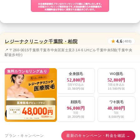
レジーナクリニック千葉院・柏院
★
4.6
(488)
📍 〒260-0015千葉県千葉市中央区富士見2-14-6 LHビル千葉中央5階(千葉中央
駅徒歩4分)
無料カウンセリングあり
全身脱毛
VIO脱毛
52,800円
52,800円
5回VIO込み
5回全身込み
10,560円/回
10,560円/回
顔脱毛
ワキ脱毛
96,000円
40,000円
5回
5回
19,200円/回
8,000円/回
プラン・キャンペーン
最新のキャンペーン・料金を確認 →