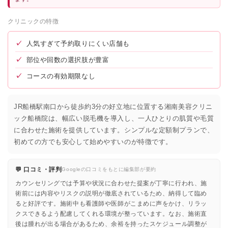
クリニックの特徴
✓
人気すぎて予約取りにくい店舗も
✓
部位や回数の選択肢が豊富
✓
コースの有効期限なし
JR船橋駅南口から徒歩約3分の好立地に位置する湘南美容クリニ
ック船橋院は、幅広い脱毛機を導入し、一人ひとりの肌質や毛質
に合わせた施術を提供しています。シンプルな定額制プランで、
初めての方でも安心して始めやすいのが特徴です。
💬 口コミ・評判
Googleの口コミをもとに編集部が要約
カウンセリングでは予算や状況に合わせた提案が丁寧に行われ、施
術前には内容やリスクの説明が徹底されているため、納得して臨め
ると好評です。施術中も看護師や医師がこまめに声をかけ、リラッ
クスできるよう配慮してくれる環境が整っています。なお、施術直
後は腫れが出る場合があるため、余裕を持ったスケジュール調整が