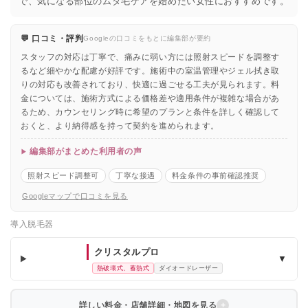
で、気になる部位のムダ毛ケアを始めたい女性におすすめです。
💬 口コミ・評判
Googleの口コミをもとに編集部が要約
スタッフの対応は丁寧で、痛みに弱い方には照射スピードを調整す
るなど細やかな配慮が好評です。施術中の室温管理やジェル拭き取
りの対応も改善されており、快適に過ごせる工夫が見られます。料
金については、施術方式による価格差や適用条件が複雑な場合があ
るため、カウンセリング時に希望のプランと条件を詳しく確認して
おくと、より納得感を持って契約を進められます。
編集部がまとめた利用者の声
照射スピード調整可
丁寧な接遇
料金条件の事前確認推奨
Googleマップで口コミを見る
導入脱毛器
クリスタルプロ
▼
熱破壊式、蓄熱式
ダイオードレーザー
詳しい料金・店舗詳細・地図を見る