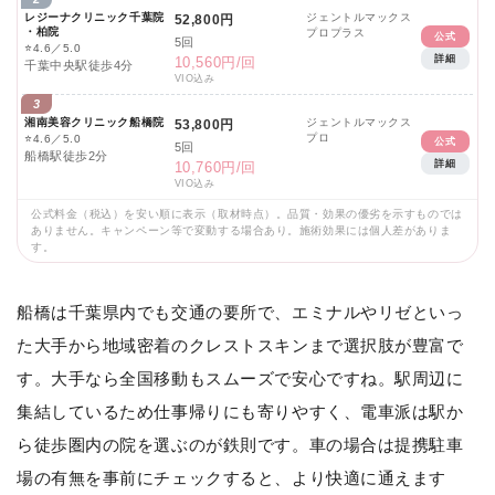
レジーナクリニック千葉院
ジェントルマックス
52,800円
・柏院
プロプラス
公式
5回
⭐
4.6／5.0
詳細
10,560円/回
千葉中央駅徒歩4分
VIO込み
3
湘南美容クリニック船橋院
ジェントルマックス
53,800円
プロ
⭐
4.6／5.0
公式
5回
船橋駅徒歩2分
詳細
10,760円/回
VIO込み
公式料金（税込）を安い順に表示（取材時点）。品質・効果の優劣を示すものでは
ありません。キャンペーン等で変動する場合あり。施術効果には個人差がありま
す。
船橋は千葉県内でも交通の要所で、エミナルやリゼといっ
た大手から地域密着のクレストスキンまで選択肢が豊富で
す。大手なら全国移動もスムーズで安心ですね。駅周辺に
集結しているため仕事帰りにも寄りやすく、電車派は駅か
ら徒歩圏内の院を選ぶのが鉄則です。車の場合は提携駐車
場の有無を事前にチェックすると、より快適に通えます