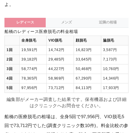
よ。
レディース
メンズ
近隣の相場
船橋のレディース医療脱毛の料金相場
全身脱毛
VIO脱毛
顔脱毛
脇脱毛
1回
19,591円
14,742円
16,823円
3,587円
2回
39,182円
29,485円
33,645円
7,173円
3回
58,774円
44,227円
50,468円
10,760円
4回
78,365円
58,969円
67,290円
14,346円
5回
97,956円
73,712円
84,113円
17,933円
編集部がメーカー調査した結果です。保有機器および詳細
はクリニックへお問合せください。
船橋の医療脱毛の相場は、全身5回で97,956円、VIO脱毛5
回で73,712円でした(調査クリニック数10件)。料金比較の参