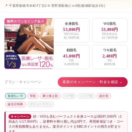
📍 千葉県船橋市本町4丁目2-9 菅野屋船橋ビル4階(船橋駅徒歩2分)
無料カウンセリングあり
全身脱毛
VIO脱毛
53,800円
53,800円
5回VIO込み
5回全身込み
10,760円/回
10,760円/回
顔脱毛
ワキ脱毛
45,000円
2,480円
5回
5回
9,000円/回
496円/回
プラン・キャンペーン
最新のキャンペーン・料金を確認 →
都度払い可
学割
乗り換え割
ペア割
シニア割
紹介割
誕生日特典
デビュープラン
顔・VIOも含むパーフェクト全身コースは5回87,500円（1
キャンペーン
回あたり17,500円）。診察料や剃り残し代は0円で、再照射保証つき・コー
スの有効期限もありません。楽天ポイントとSBCポイントの両方が貯まり
ます。