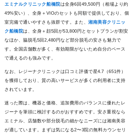
エミナルクリニック船橋院
は全身6回49,500円（相場より約
49%安い）、全身＋VIOのセットも同額で提供しており、個
室完備で通いやすさも抜群です。また、
湘南美容クリニッ
ク船橋院
は、全身＋顔5回が53,800円とセットプランが割安
なほか、脇脱毛5回2,480円など部分脱毛の安さも魅力で
す。全国店舗数が多く、有効期限がないため自分のペース
で通えるのも強みです。
なお、レジーナクリニックは口コミ評価で星4.7（651件）
を獲得しており、質の高いサービスが多くの利用者に支持
されています。
迷った際は、機器と価格、追加費用のバランスに優れたレ
ジーナを筆頭に検討するのがおすすめです。安さ重視なら
エミナル、店舗数や部分脱毛の細かなニーズには湘南美容
が適しています。まずは気になる2〜3院の無料カウンセリ