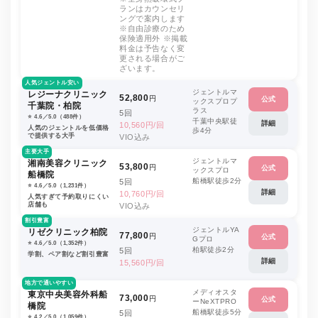
ランはカウンセリ
ングで案内します
※自由診療のため
保険適用外 ※掲載
料金は予告なく変
更される場合がご
ざいます。
人気ジェントル安い
ジェントルマ
レジーナクリニック
52,800
円
公式
ックスプロプ
千葉院・柏院
ラス
5回
⭐️ 4.6／5.0（488件）
千葉中央駅徒
詳細
10,560円/回
人気のジェントルを低価格
歩4分
で提供する大手
VIO込み
主要大手
ジェントルマ
湘南美容クリニック
53,800
円
公式
ックスプロ
船橋院
船橋駅徒歩2分
5回
⭐️ 4.6／5.0（1,231件）
詳細
10,760円/回
人気すぎて予約取りにくい
店舗も
VIO込み
割引豊富
ジェントルYA
リゼクリニック柏院
77,800
円
公式
Gプロ
⭐️ 4.6／5.0（1,352件）
柏駅徒歩2分
5回
学割、ペア割など割引豊富
詳細
15,560円/回
地方で通いやすい
メディオスタ
東京中央美容外科船
73,000
円
公式
ーNeXTPRO
橋院
船橋駅徒歩5分
5回
⭐️ 4.2／5.0（1,059件）