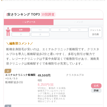
安さランキング TOP3
10院調査
♀ レディース
♂ メンズ
全身
VIO
顔
ワキ
ジェントル
脱毛機
脚
腕
＼編集部コメント／
船橋全身脱毛が安いのは、エミナルクリニック船橋院です。クリスタ
ルプロを導入し船橋駅徒歩2分と通いやすく、多彩な割引が魅力で
す。レジーナクリニックは千葉中央駅近くで複数割引があり、湘南美
容クリニックは船橋駅すぐで各種割引が充実しています。
1
エミナルクリニック船橋院
クリスタルプロ
49,500円
⭐
3.9／5.0
6回
船橋駅徒歩2分
8,250円/回
公式
VIO含む、蓄熱式 ※全身熱
詳細
破壊式プランはカウンセリ
ングで案内します※自由診
療のため保険適用外 ※掲載
料金は予告なく変更される
場合がございます。
2