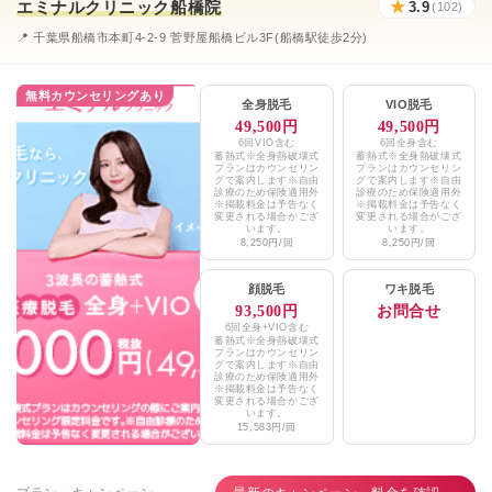
エミナルクリニック船橋院
★
3.9
(102)
濱田皮膚科クリニック
★3.5 / 5（60件）
📍 千葉県船橋市本町4-2-9 菅野屋船橋ビル3F(船橋駅徒歩2分)
エミナルクリニックメンズ船橋院
★3.9 / 5（102件）
無料カウンセリングあり
全身脱毛
VIO脱毛
レジーナクリニックオム千葉院
★4.6 / 5（488件）
49,500円
49,500円
6回VIO含む
6回全身含む
蓄熱式※全身熱破壊式
蓄熱式※全身熱破壊式
湘南美容クリニック船橋院
★4.6 / 5（1,231件）
プランはカウンセリン
プランはカウンセリン
グで案内します※自由
グで案内します※自由
診療のため保険適用外
診療のため保険適用外
ルシアクリニック千葉船橋院
※掲載料金は予告なく
※掲載料金は予告なく
★4.8 / 5（236件）
変更される場合がござ
変更される場合がござ
います。
います。
8,250円/回
8,250円/回
船橋ゆーかりクリニック
★4.0 / 5（30件）
顔脱毛
ワキ脱毛
船橋中央クリニック
★4.5 / 5（324件）
93,500円
お問合せ
6回全身+VIO含む
クレストスキンクリニック
★4.6 / 5（87件）
蓄熱式※全身熱破壊式
プランはカウンセリン
グで案内します※自由
東京ワンダークリニック
診療のため保険適用外
★3.3 / 5（7件）
※掲載料金は予告なく
変更される場合がござ
います。
イデア美容皮膚科クリニック千葉船橋院
★4.5 / 5（1,200件）
15,583円/回