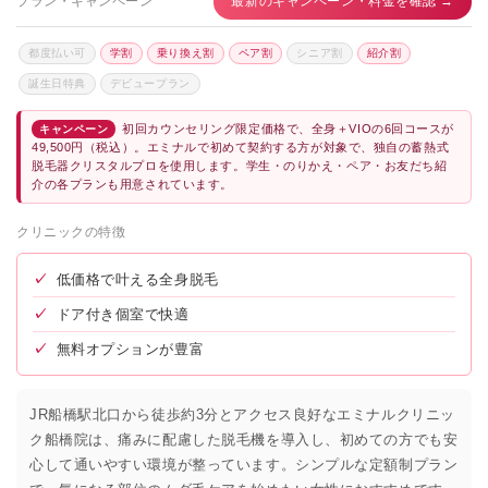
プラン・キャンペーン
最新のキャンペーン・料金を確認 →
都度払い可
学割
乗り換え割
ペア割
シニア割
紹介割
誕生日特典
デビュープラン
初回カウンセリング限定価格で、全身＋VIOの6回コースが
キャンペーン
49,500円（税込）。エミナルで初めて契約する方が対象で、独自の蓄熱式
脱毛器クリスタルプロを使用します。学生・のりかえ・ペア・お友だち紹
介の各プランも用意されています。
クリニックの特徴
✓
低価格で叶える全身脱毛
✓
ドア付き個室で快適
✓
無料オプションが豊富
JR船橋駅北口から徒歩約3分とアクセス良好なエミナルクリニッ
ク船橋院は、痛みに配慮した脱毛機を導入し、初めての方でも安
心して通いやすい環境が整っています。シンプルな定額制プラン