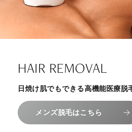
ナチュラル
アンチエイジ
SIGNATURE TREAT
SKINCARE-TRIAL
HAIR REMOVAL
PHILOSOPHY
INVITATION
内側から若々しく健康な身体へ
リラックスできる落ち着いた空間
その人に合わせてオーダーメイド
上質な美容医療サービスを提供し
日焼け肌でもできる高機能医療脱
組めるスキンケアトライアル
“男性”特化の美容
メンバーシップを、最高のギフト
エクソソーム療法はこちら
人気メニューはこちら
メンズ脱毛はこちら
スキンケアトライアルはこ
コンセプトはこちら
メンバーシップのご案内
NAD+点滴はこちら