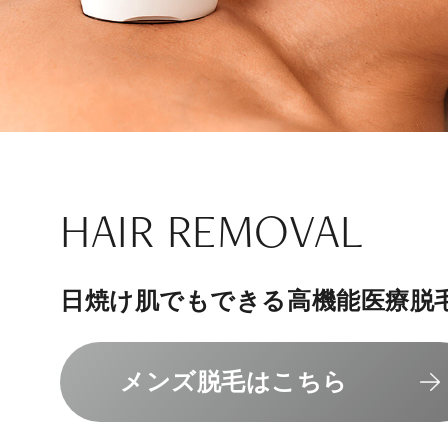
ナチュラル
アンチエイジ
SIGNATURE TREAT
SKINCARE-TRIAL
HAIR REMOVAL
PHILOSOPHY
INVITATION
内側から若々しく健康な身体へ
リラックスできる落ち着いた空間
その人に合わせてオーダーメイド
上質な美容医療サービスを提供し
日焼け肌でもできる高機能医療脱
組めるスキンケアトライアル
“男性”特化の美容
メンバーシップを、最高のギフト
エクソソーム療法はこちら
人気メニューはこちら
メンズ脱毛はこちら
スキンケアトライアルはこ
コンセプトはこちら
メンバーシップのご案内
NAD+点滴はこちら