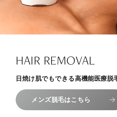
ナチュラル
アンチエイジ
SIGNATURE TREAT
SKINCARE-TRIAL
HAIR REMOVAL
PHILOSOPHY
INVITATION
内側から若々しく健康な身体へ
リラックスできる落ち着いた空間
その人に合わせてオーダーメイド
上質な美容医療サービスを提供し
日焼け肌でもできる高機能医療脱
組めるスキンケアトライアル
“男性”特化の美容
メンバーシップを、最高のギフト
エクソソーム療法はこちら
人気メニューはこちら
メンズ脱毛はこちら
スキンケアトライアルはこ
コンセプトはこちら
メンバーシップのご案内
NAD+点滴はこちら