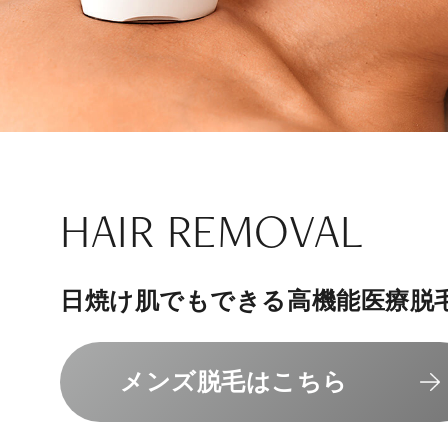
ナチュラル
アンチエイジ
SIGNATURE TREAT
SKINCARE-TRIAL
HAIR REMOVAL
PHILOSOPHY
INVITATION
内側から若々しく健康な身体へ
リラックスできる落ち着いた空間
その人に合わせてオーダーメイド
上質な美容医療サービスを提供し
日焼け肌でもできる高機能医療脱
組めるスキンケアトライアル
“男性”特化の美容
メンバーシップを、最高のギフト
エクソソーム療法はこちら
人気メニューはこちら
メンズ脱毛はこちら
スキンケアトライアルはこ
コンセプトはこちら
メンバーシップのご案内
NAD+点滴はこちら