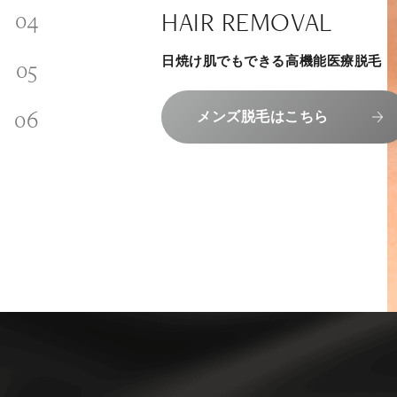
SKINCARE-TRIAL
SIGNATURE TREATM
PHILOSOPHY
HAIR REMOVAL
内側から若々しく健康な身体へ
INVITATION
その人に合わせてオーダーメイドで
リラックスできる落ち着いた空間で
“男性”特化の美容
日焼け肌でもできる高機能医療脱毛
メンバーシップを、最高のギフトに。
組めるスキンケアトライアル
上質な美容医療サービスを提供してお
エクソソーム療法はこちら
コンセプトはこちら
メンズ脱毛はこちら
メンバーシップのご案内
スキンケアトライアルはこち
人気メニューはこちら
NAD+点滴はこちら