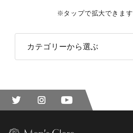
※
タップ
で拡大できま