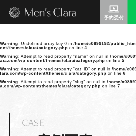
Warning
: Undefined variable $this_author_nicename in
/home/c
-clara.com/wp-content/themes/clara/include/head-include/s
予約受付
Warning
: Undefined array key 0 in
/home/c0899192/public_htm
ent/themes/clara/category.php
on line
4
Warning
: Attempt to read property "name" on null in
/home/c089
ara.com/wp-content/themes/clara/category.php
on line
5
Warning
: Attempt to read property "cat_ID" on null in
/home/c08
lara.com/wp-content/themes/clara/category.php
on line
6
Warning
: Attempt to read property "slug" on null in
/home/c08991
a.com/wp-content/themes/clara/category.php
on line
7
CASE