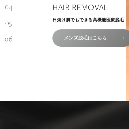
SKINCARE-TRIAL
SIGNATURE TREATM
PHILOSOPHY
HAIR REMOVAL
内側から若々しく健康な身体へ
INVITATION
その人に合わせてオーダーメイドで
リラックスできる落ち着いた空間で
“男性”特化の美容
日焼け肌でもできる高機能医療脱毛
メンバーシップを、最高のギフトに。
組めるスキンケアトライアル
上質な美容医療サービスを提供してお
エクソソーム療法はこちら
コンセプトはこちら
メンズ脱毛はこちら
メンバーシップのご案内
スキンケアトライアルはこち
人気メニューはこちら
NAD+点滴はこちら