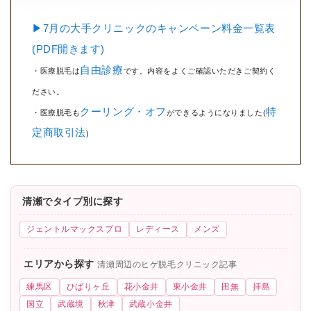
▶7月の大手クリニックのキャンペーン料金一覧表
(PDF開きます)
自由診療
・医療脱毛は
です。内容をよくご確認いただきご契約く
ださい。
クーリング・オフ
特
・医療脱毛も
ができるようになりました(
定商取引法
)
清瀬でタイプ別に探す
ジェントルマックスプロ
レディース
メンズ
エリアから探す
清瀬周辺のヒゲ脱毛クリニック記事
練馬区
ひばりヶ丘
花小金井
東小金井
田無
拝島
国立
武蔵境
秋津
武蔵小金井