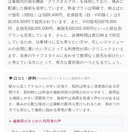
は蓄熱式の脱毛機器「クリスタルプロ」を採用しており、痛みに
配慮した施術を追求しています。料金プランは明確で、例えばヒ
ゲ脱毛（3部位）は3回8,400円、全身脱毛（顔・VIO除く）は5
回159,500円で提供されています。また、VIO脱毛5回78,000
円、足脱毛5回105,000円、腕脱毛5回105,000円といった部位別
プランも充実しています。さらに、診療時間は夜21時まで対応
しているため、仕事帰りに立ち寄りたい方や、忙しいスケジュー
ルの合間に通いたい方にとっても利便性が高いクリニックといえ
ます。自身のライフスタイルに合わせて無理なく脱毛を続けたい
と考えている方にとって、有力な選択肢の一つとなるでしょう。
💬 口コミ・評判
Googleの口コミをもとに編集部が要約
駅から近くアクセスしやすい立地で、院内は明るく清潔感のある空
間です。契約時には料金や施術内容の説明が分かりやすく、疑問点
も相談しやすい雰囲気です。施術中は体調を気遣う声かけがあるほ
か、痛みが心配な場合には麻酔の案内も受けられるため、初めての
方でも安心して施術に臨める環境が整っています。
編集部がまとめた利用者の声
駅から徒歩圏内
丁寧な料金説明
麻酔の案内あり