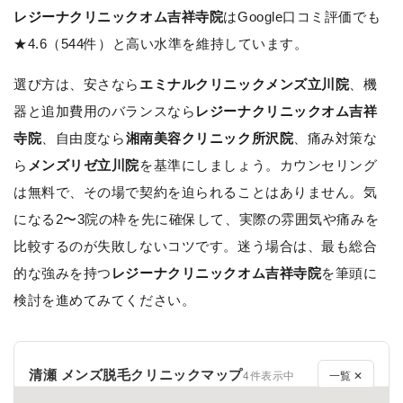
レジーナクリニックオム吉祥寺院
はGoogle口コミ評価でも
★4.6（544件）と高い水準を維持しています。
選び方は、安さなら
エミナルクリニックメンズ立川院
、機
器と追加費用のバランスなら
レジーナクリニックオム吉祥
寺院
、自由度なら
湘南美容クリニック所沢院
、痛み対策な
ら
メンズリゼ立川院
を基準にしましょう。カウンセリング
は無料で、その場で契約を迫られることはありません。気
になる2〜3院の枠を先に確保して、実際の雰囲気や痛みを
比較するのが失敗しないコツです。迷う場合は、最も総合
的な強みを持つ
レジーナクリニックオム吉祥寺院
を筆頭に
検討を進めてみてください。
清瀬 メンズ脱毛クリニックマップ
4件表示中
一覧 ✕