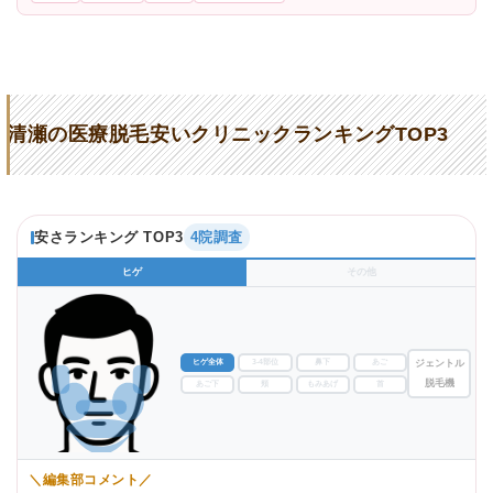
清瀬の医療脱毛安いクリニックランキングTOP3
安さランキング TOP3
4院調査
ヒゲ
その他
ヒゲ全体
3-4部位
鼻下
あご
ジェントル
脱毛機
あご下
頬
もみあげ
首
＼編集部コメント／