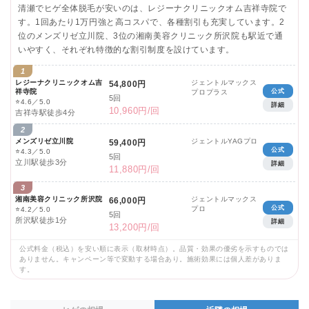
清瀬でヒゲ全体脱毛が安いのは、レジーナクリニックオム吉祥寺院で
す。1回あたり1万円強と高コスパで、各種割引も充実しています。2
位のメンズリゼ立川院、3位の湘南美容クリニック所沢院も駅近で通
いやすく、それぞれ特徴的な割引制度を設けています。
1
レジーナクリニックオム吉
ジェントルマックス
54,800円
祥寺院
公式
プロプラス
5回
⭐
4.6／5.0
詳細
10,960円/回
吉祥寺駅徒歩4分
2
メンズリゼ立川院
ジェントルYAGプロ
59,400円
公式
⭐
4.3／5.0
5回
立川駅徒歩3分
詳細
11,880円/回
3
湘南美容クリニック所沢院
ジェントルマックス
66,000円
公式
プロ
⭐
4.2／5.0
5回
所沢駅徒歩1分
詳細
13,200円/回
公式料金（税込）を安い順に表示（取材時点）。品質・効果の優劣を示すものでは
ありません。キャンペーン等で変動する場合あり。施術効果には個人差がありま
す。