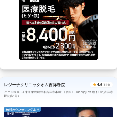
レジーナクリニックオム吉祥寺院
★
4.6
(544)
📍 〒180-0004 東京都武蔵野市吉祥寺本町1丁目8-10 Kichijoji ex 地下1階(吉祥寺
駅徒歩4分)
無料カウンセリングあり