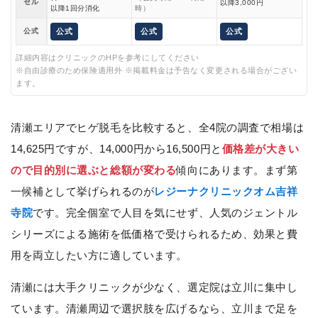
セル
以降3,000円
以降1回分消化
時）
公式
公式
公式
公式
詳細内容はクリニックのHPを参考にしてください
※自由診療のため保険適用外 ※掲載料金は予告なく変更される場合がござい
ます。
清瀬エリアでヒゲ脱毛を比較すると、全4院の調査で相場は
14,625円ですが、14,000円から16,500円と
価格差が大きい
ので目的別に選ぶと総額が変わる
傾向にあります。まず第
一候補として挙げられるのが
レジーナクリニックオム吉祥
寺院
です。完全個室で人目を気にせず、人気のジェントル
シリーズによる施術を低価格で受けられるため、効果と費
用を両立したい方に適しています。
清瀬には大手クリニックが少なく、選定院は立川に集中し
ています。清瀬周辺で選択肢を広げるなら、立川まで足を