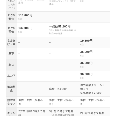
+あご
※初回カウンセリング限定
6回
適用
上+あ
価格
ご下)
ヒゲ5
118,800円
–
–
部位
5回
一括払57,200円
ヒゲ6
132,000円
–
5回・蓄熱式 ※麻酔無料 ※
部位
5回
初回のみ適用
もみあ
19,800円
–
–
げ・頬
6回
36,000円
鼻下
–
–
6回
36,000円
あご
–
–
6回
36,000円
あご下
–
–
6回
強力麻酔クリーム：
追加料
–
麻酔：2,000円
980円
金
笑気麻酔：2,000円
照射ス
男性・女性（指名不
男性・女性（指名不
男性・女性（指名不
タッフ
可）
可）
可）
2営業日前20時まで無
3日前13時まで無料
キャン
2日前23時まで無料
料
（会員専用WEB利用