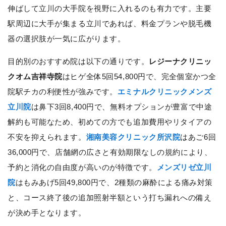
伸ばして立川の大手院を視野に入れるのも有力です。主要
駅周辺に大手が集まる立川であれば、料金プランや脱毛機
器の選択肢が一気に広がります。
目的別のおすすめ院は以下の通りです。
レジーナクリニッ
クオム吉祥寺院
はヒゲ全体5回54,800円で、完全個室かつ全
院駅チカの利便性が強みです。
エミナルクリニックメンズ
立川院
は鼻下3回8,400円で、無料オプションが豊富で中途
解約も可能なため、初めての方でも追加費用やリタイアの
不安を抑えられます。
湘南美容クリニック所沢院
はあご6回
36,000円で、店舗網の広さと有効期限なしの規約により、
予約と消化の自由度が高いのが特徴です。
メンズリゼ立川
院
はもみあげ5回49,800円で、2種類の麻酔による痛み対策
と、コース終了後の追加照射半額という打ち漏れへの備え
が決め手となります。