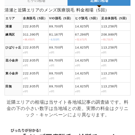
ヒゲの相場
近隣の相場
清瀬と近隣エリアのメンズ医療脱毛 料金相場（5回）
エリア
全身脱毛（5回）
VIO脱毛（5回）
ヒゲ脱毛（5回）
足全体脱毛（5回）
清瀬
222,935円
89,700円
14,625円
113,258円
練馬区
311,390円
81,167円
67,296円
206,989円
+88,455円
−8,533円
+52,671円
+93,731円
ひばりヶ丘
222,935円
89,700円
14,625円
113,258円
±0円
±0円
±0円
±0円
花小金井
222,935円
89,700円
14,625円
113,258円
±0円
±0円
±0円
±0円
東小金井
222,935円
89,700円
14,625円
113,258円
±0円
±0円
±0円
±0円
田無
222,935円
89,700円
14,625円
113,258円
±0円
±0円
±0円
±0円
近隣エリアの相場は当サイト各地域記事の調査値です。料
金の下の小さい数字は当地域との差。実際の料金はクリニ
ック・キャンペーンにより異なります。