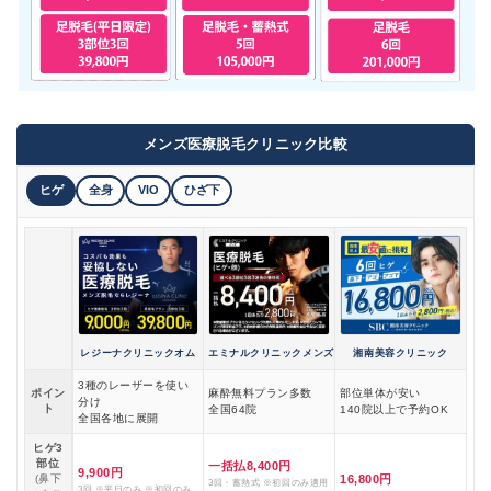
メンズ医療脱毛クリニック比較
ヒゲ
全身
VIO
ひざ下
レジーナクリニックオム
エミナルクリニックメンズ
湘南美容クリニック
3種のレーザーを使い
ポイン
麻酔無料プラン多数
部位単体が安い
分け
ト
全国64院
140院以上で予約OK
全国各地に展開
ヒゲ3
部位
一括払8,400円
9,900円
(鼻下
16,800円
3回・蓄熱式 ※初回のみ適用
3回 ※平日のみ ※初回のみ