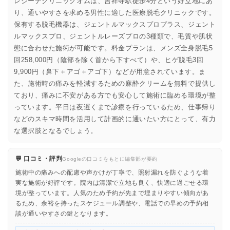
レジーナクリニックオムは、吉祥寺駅徒歩4分という好立地にあ
り、通いやすさを求める男性に適した医療脱毛クリニックです。
保有する脱毛機器は、ジェントルマックスプロプラス、ジェント
ルマックスプロ、ジェントルレーズプロの3種類で、毛質や肌状
態に合わせた施術が可能です。料金プランは、メンズ全身脱毛5
回258,000円（陰部を除く首から下すべて）や、ヒゲ脱毛3回
9,900円（鼻下＋アゴ＋アゴ下）などが用意されています。ま
た、施術時の痛みを軽減するための麻酔クリームを無料で提供し
ており、痛みに不安がある方でも安心して施術に臨める環境が整
っています。平日は夜遅くまで診療を行っているため、仕事帰り
などのスキマ時間を活用して計画的に通いたい方にとって、有力
な選択肢となるでしょう。
💬 口コミ・評判
Googleの口コミをもとに編集部が要約
施術中の痛みへの配慮や声かけが丁寧で、照射漏れを防ぐような着
実な施術が好評です。院内は清潔で立地も良く、快適に過ごせる環
境が整っています。人気のため予約が先まで埋まりやすい傾向があ
るため、余裕を持ったスケジュール調整や、電話での早めの予約相
談が通いやすさの鍵となります。