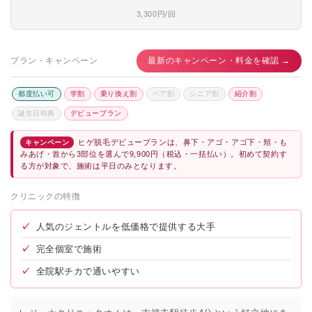
3,300円/回
プラン・キャンペーン
最新のキャンペーン・料金を確認 →
都度払い可
学割
乗り換え割
ペア割
シニア割
紹介割
誕生日特典
デビュープラン
ヒゲ脱毛デビュープランは、鼻下・アゴ・アゴ下・頬・も
キャンペーン
みあげ・首から3部位を選んで9,900円（税込・一括払い）。初めて契約す
る方が対象で、施術は平日のみとなります。
クリニックの特徴
✓
人気のジェントルを低価格で提供する大手
✓
完全個室で施術
✓
全院駅チカで通いやすい