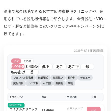
清瀬で永久脱毛できるおすすめ医療脱毛クリニックや、使
用されている脱毛機情報をご紹介します。全身脱毛・VIO・
ヒゲ・脚など部位毎に安いクリニックやキャンペーンを比
較できます。
2026年8月5日更新情報
ヒゲ
その他
ヒゲ全体
3-4部位
鼻下
あご
あご下
頬
もみあげ
首
ジェントル脱毛機
熱破壊式
都度払い
紹介割
デビュー
誕生日割
シニア割
ペア割
乗換割
学割
クリニック名
料金
主脱毛機
公式
脱毛大手で安い
クリスタルプ
エミナルクリニック
83,600
円
公式