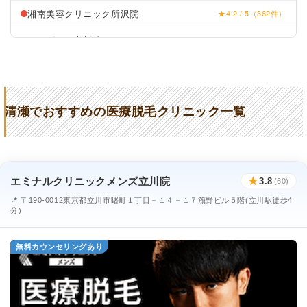
湘南美容クリニック所沢院
★4.2 / 5（362件）
メンズリゼ立川院
★4.3 / 5（108件）
清瀬でおすすめの医療脱毛クリニック一覧
エミナルクリニックメンズ立川院
★
3.8
(60)
📍 〒190-0012東京都立川市曙町１丁目－１４－１７籏野ビル５階(立川駅徒歩4
分)
無料カウンセリングあり