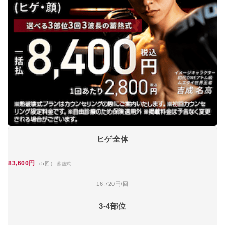
ヒゲ全体
83,600円
（5回）
蓄熱式
16,720円/回
3-4部位