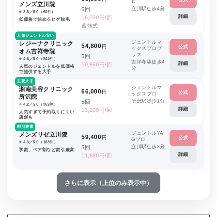
ロ
メンズ立川院
立川駅徒歩4分
5回
⭐️ 3.8／5.0（60件）
詳細
16,720円/回
低価格で始めるヒゲ脱毛
蓄熱式
人気ジェントル安い
ジェントルマ
レジーナクリニック
54,800
円
公式
ックスプロプ
オム吉祥寺院
ラス
5回
⭐️ 4.6／5.0（544件）
吉祥寺駅徒歩4
詳細
10,960円/回
人気のジェントルを低価格
分
で提供する大手
主要大手
ジェントルマ
湘南美容クリニック
66,000
円
公式
ックスプロ
所沢院
所沢駅徒歩1分
5回
⭐️ 4.2／5.0（362件）
詳細
13,200円/回
人気すぎて予約取りにくい
店舗も
割引豊富
ジェントルYA
メンズリゼ立川院
59,400
円
公式
Gプロ
⭐️ 4.3／5.0（108件）
立川駅徒歩3分
5回
学割、ペア割など割引豊富
詳細
11,880円/回
さらに表示（上位のみ表示中）