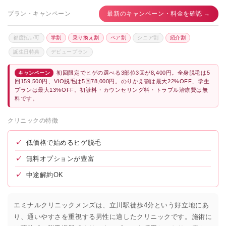
プラン・キャンペーン
最新のキャンペーン・料金を確認 →
都度払い可
学割
乗り換え割
ペア割
シニア割
紹介割
誕生日特典
デビュープラン
初回限定でヒゲの選べる3部位3回が8,400円。全身脱毛は5
キャンペーン
回159,500円、VIO脱毛は5回78,000円。のりかえ割は最大22%OFF、学生
プランは最大13%OFF。初診料・カウンセリング料・トラブル治療費は無
料です。
クリニックの特徴
✓
低価格で始めるヒゲ脱毛
✓
無料オプションが豊富
✓
中途解約OK
エミナルクリニックメンズは、立川駅徒歩4分という好立地にあ
り、通いやすさを重視する男性に適したクリニックです。施術に