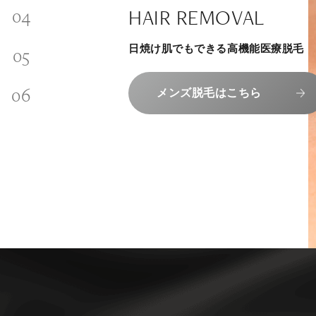
SKINCARE-TRIAL
SIGNATURE TREATM
PHILOSOPHY
HAIR REMOVAL
内側から若々しく健康な身体へ
INVITATION
その人に合わせてオーダーメイドで
リラックスできる落ち着いた空間で
“男性”特化の美容
日焼け肌でもできる高機能医療脱毛
メンバーシップを、最高のギフトに。
組めるスキンケアトライアル
上質な美容医療サービスを提供してお
エクソソーム療法はこちら
コンセプトはこちら
メンズ脱毛はこちら
メンバーシップのご案内
スキンケアトライアルはこち
人気メニューはこちら
NAD+点滴はこちら