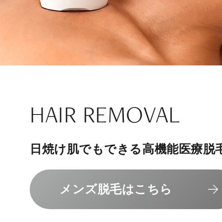
ナチュラル
アンチエイジ
SIGNATURE TREAT
SKINCARE-TRIAL
HAIR REMOVAL
PHILOSOPHY
INVITATION
内側から若々しく健康な身体へ
リラックスできる落ち着いた空間
その人に合わせてオーダーメイド
上質な美容医療サービスを提供し
日焼け肌でもできる高機能医療脱
組めるスキンケアトライアル
“男性”特化の美容
メンバーシップを、最高のギフト
エクソソーム療法はこちら
人気メニューはこちら
メンズ脱毛はこちら
スキンケアトライアルはこ
コンセプトはこちら
メンバーシップのご案内
NAD+点滴はこちら