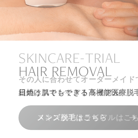
ナチュラル
アンチエイジ
SIGNATURE TREAT
SKINCARE-TRIAL
HAIR REMOVAL
PHILOSOPHY
INVITATION
内側から若々しく健康な身体へ
リラックスできる落ち着いた空間
その人に合わせてオーダーメイド
上質な美容医療サービスを提供し
日焼け肌でもできる高機能医療脱
組めるスキンケアトライアル
“男性”特化の美容
メンバーシップを、最高のギフト
エクソソーム療法はこちら
人気メニューはこちら
メンズ脱毛はこちら
スキンケアトライアルはこ
コンセプトはこちら
メンバーシップのご案内
NAD+点滴はこちら