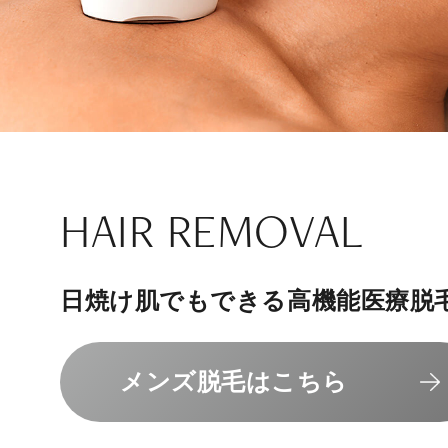
ナチュラル
アンチエイジ
SIGNATURE TREAT
SKINCARE-TRIAL
HAIR REMOVAL
PHILOSOPHY
INVITATION
内側から若々しく健康な身体へ
リラックスできる落ち着いた空間
その人に合わせてオーダーメイド
上質な美容医療サービスを提供し
日焼け肌でもできる高機能医療脱
組めるスキンケアトライアル
“男性”特化の美容
メンバーシップを、最高のギフト
エクソソーム療法はこちら
人気メニューはこちら
メンズ脱毛はこちら
スキンケアトライアルはこ
コンセプトはこちら
メンバーシップのご案内
NAD+点滴はこちら