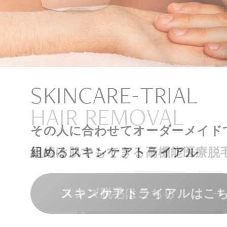
ナチュラル
アンチエイジ
SIGNATURE TREAT
SKINCARE-TRIAL
HAIR REMOVAL
PHILOSOPHY
INVITATION
内側から若々しく健康な身体へ
リラックスできる落ち着いた空間
その人に合わせてオーダーメイド
上質な美容医療サービスを提供し
日焼け肌でもできる高機能医療脱
組めるスキンケアトライアル
“男性”特化の美容
メンバーシップを、最高のギフト
エクソソーム療法はこちら
人気メニューはこちら
メンズ脱毛はこちら
スキンケアトライアルはこ
コンセプトはこちら
メンバーシップのご案内
NAD+点滴はこちら