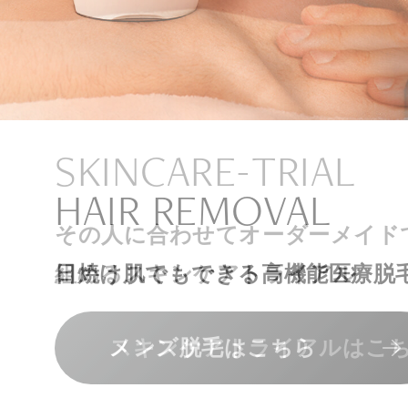
ナチュラル
アンチエイジ
SIGNATURE TREAT
SKINCARE-TRIAL
HAIR REMOVAL
PHILOSOPHY
INVITATION
内側から若々しく健康な身体へ
リラックスできる落ち着いた空間
その人に合わせてオーダーメイド
上質な美容医療サービスを提供し
日焼け肌でもできる高機能医療脱
組めるスキンケアトライアル
“男性”特化の美容
メンバーシップを、最高のギフト
エクソソーム療法はこちら
人気メニューはこちら
メンズ脱毛はこちら
スキンケアトライアルはこ
コンセプトはこちら
メンバーシップのご案内
NAD+点滴はこちら