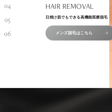
SKINCARE-TRIAL
SIGNATURE TREATM
PHILOSOPHY
HAIR REMOVAL
内側から若々しく健康な身体へ
INVITATION
その人に合わせてオーダーメイドで
リラックスできる落ち着いた空間で
“男性”特化の美容
日焼け肌でもできる高機能医療脱毛
メンバーシップを、最高のギフトに。
組めるスキンケアトライアル
上質な美容医療サービスを提供してお
エクソソーム療法はこちら
コンセプトはこちら
メンズ脱毛はこちら
メンバーシップのご案内
スキンケアトライアルはこち
人気メニューはこちら
NAD+点滴はこちら