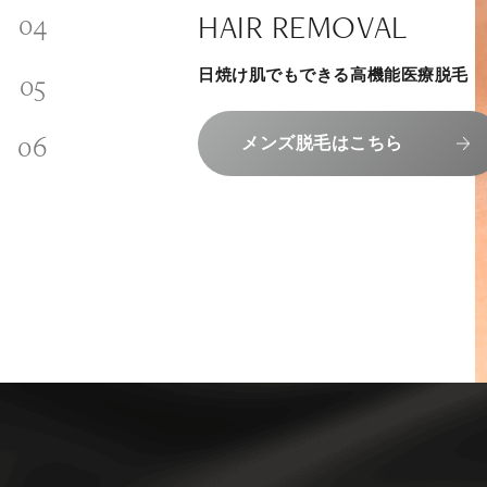
SKINCARE-TRIAL
SIGNATURE TREATM
PHILOSOPHY
HAIR REMOVAL
内側から若々しく健康な身体へ
INVITATION
その人に合わせてオーダーメイドで
リラックスできる落ち着いた空間で
“男性”特化の美容
日焼け肌でもできる高機能医療脱毛
メンバーシップを、最高のギフトに。
組めるスキンケアトライアル
上質な美容医療サービスを提供してお
エクソソーム療法はこちら
コンセプトはこちら
メンズ脱毛はこちら
メンバーシップのご案内
スキンケアトライアルはこち
人気メニューはこちら
NAD+点滴はこちら