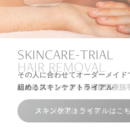
ナチュラル
アンチエイジ
SIGNATURE TREAT
SKINCARE-TRIAL
HAIR REMOVAL
PHILOSOPHY
INVITATION
内側から若々しく健康な身体へ
リラックスできる落ち着いた空間
その人に合わせてオーダーメイド
上質な美容医療サービスを提供し
日焼け肌でもできる高機能医療脱
組めるスキンケアトライアル
“男性”特化の美容
メンバーシップを、最高のギフト
エクソソーム療法はこちら
人気メニューはこちら
メンズ脱毛はこちら
スキンケアトライアルはこ
コンセプトはこちら
メンバーシップのご案内
NAD+点滴はこちら