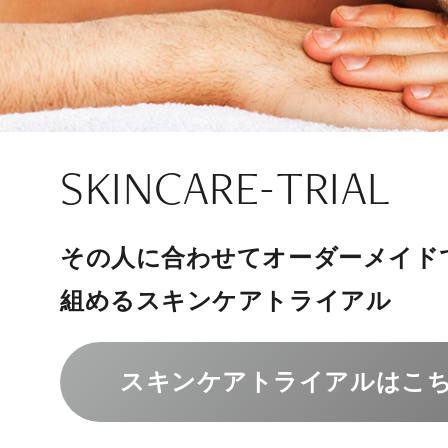
ナチュラル
アンチエイジ
SIGNATURE TREAT
SKINCARE-TRIAL
HAIR REMOVAL
PHILOSOPHY
INVITATION
内側から若々しく健康な身体へ
リラックスできる落ち着いた空間
その人に合わせてオーダーメイド
上質な美容医療サービスを提供し
日焼け肌でもできる高機能医療脱
組めるスキンケアトライアル
“男性”特化の美容
メンバーシップを、最高のギフト
エクソソーム療法はこちら
人気メニューはこちら
メンズ脱毛はこちら
スキンケアトライアルはこ
コンセプトはこちら
メンバーシップのご案内
NAD+点滴はこちら