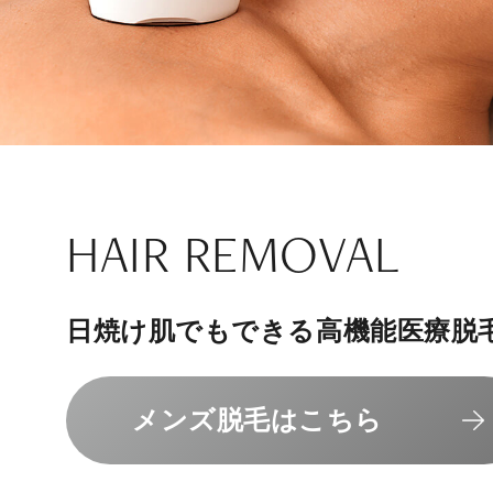
ナチュラル
アンチエイジ
SIGNATURE TREAT
SKINCARE-TRIAL
HAIR REMOVAL
PHILOSOPHY
INVITATION
内側から若々しく健康な身体へ
リラックスできる落ち着いた空間
その人に合わせてオーダーメイド
上質な美容医療サービスを提供し
日焼け肌でもできる高機能医療脱
組めるスキンケアトライアル
“男性”特化の美容
メンバーシップを、最高のギフト
エクソソーム療法はこちら
人気メニューはこちら
メンズ脱毛はこちら
スキンケアトライアルはこ
コンセプトはこちら
メンバーシップのご案内
NAD+点滴はこちら