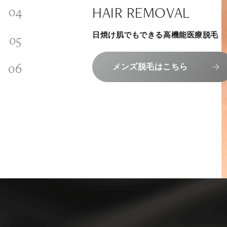
SKINCARE-TRIAL
SIGNATURE TREATM
PHILOSOPHY
HAIR REMOVAL
内側から若々しく健康な身体へ
INVITATION
その人に合わせてオーダーメイドで
リラックスできる落ち着いた空間で
“男性”特化の美容
日焼け肌でもできる高機能医療脱毛
メンバーシップを、最高のギフトに。
組めるスキンケアトライアル
上質な美容医療サービスを提供してお
エクソソーム療法はこちら
コンセプトはこちら
メンズ脱毛はこちら
メンバーシップのご案内
スキンケアトライアルはこち
人気メニューはこちら
NAD+点滴はこちら