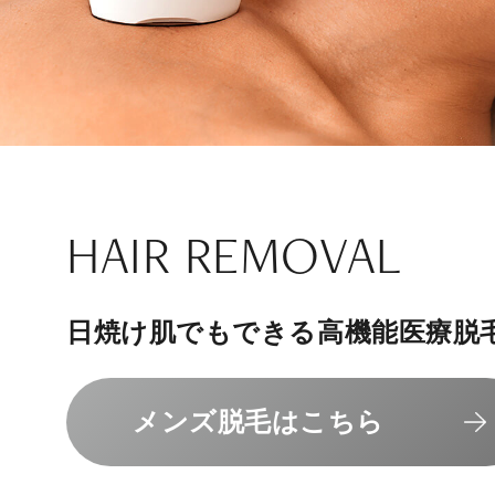
ナチュラル
アンチエイジ
SIGNATURE TREAT
SKINCARE-TRIAL
HAIR REMOVAL
PHILOSOPHY
INVITATION
内側から若々しく健康な身体へ
リラックスできる落ち着いた空間
その人に合わせてオーダーメイド
上質な美容医療サービスを提供し
日焼け肌でもできる高機能医療脱
組めるスキンケアトライアル
“男性”特化の美容
メンバーシップを、最高のギフト
エクソソーム療法はこちら
人気メニューはこちら
メンズ脱毛はこちら
スキンケアトライアルはこ
コンセプトはこちら
メンバーシップのご案内
NAD+点滴はこちら