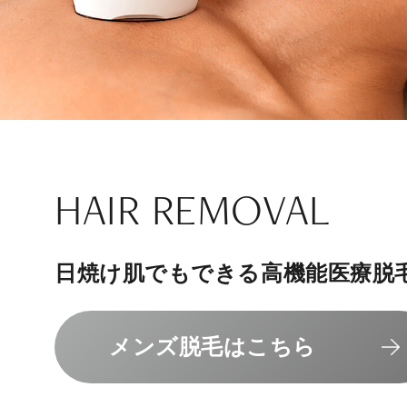
ナチュラル
アンチエイジ
SIGNATURE TREAT
SKINCARE-TRIAL
HAIR REMOVAL
PHILOSOPHY
INVITATION
内側から若々しく健康な身体へ
リラックスできる落ち着いた空間
その人に合わせてオーダーメイド
上質な美容医療サービスを提供し
日焼け肌でもできる高機能医療脱
組めるスキンケアトライアル
“男性”特化の美容
メンバーシップを、最高のギフト
エクソソーム療法はこちら
人気メニューはこちら
メンズ脱毛はこちら
スキンケアトライアルはこ
コンセプトはこちら
メンバーシップのご案内
NAD+点滴はこちら