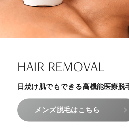
ナチュラル
アンチエイジ
SIGNATURE TREAT
SKINCARE-TRIAL
HAIR REMOVAL
PHILOSOPHY
INVITATION
内側から若々しく健康な身体へ
リラックスできる落ち着いた空間
その人に合わせてオーダーメイド
上質な美容医療サービスを提供し
日焼け肌でもできる高機能医療脱
組めるスキンケアトライアル
“男性”特化の美容
メンバーシップを、最高のギフト
エクソソーム療法はこちら
人気メニューはこちら
メンズ脱毛はこちら
スキンケアトライアルはこ
コンセプトはこちら
メンバーシップのご案内
NAD+点滴はこちら