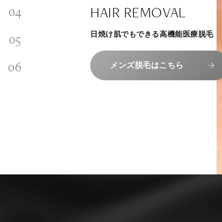
SKINCARE-TRIAL
SIGNATURE TREATM
PHILOSOPHY
HAIR REMOVAL
内側から若々しく健康な身体へ
INVITATION
その人に合わせてオーダーメイドで
リラックスできる落ち着いた空間で
“男性”特化の美容
日焼け肌でもできる高機能医療脱毛
メンバーシップを、最高のギフトに。
組めるスキンケアトライアル
上質な美容医療サービスを提供してお
エクソソーム療法はこちら
コンセプトはこちら
メンズ脱毛はこちら
メンバーシップのご案内
スキンケアトライアルはこち
人気メニューはこちら
NAD+点滴はこちら