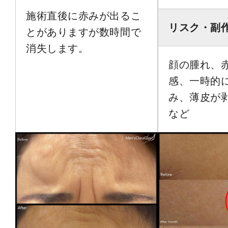
施術直後に赤みが出るこ
リスク・副
とがありますが数時間で
消失します。
顔の腫れ、
感、一時的
み、薄皮が
など