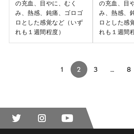
の充血、目やに、むく
の充血、目
み、熱感、鈍痛、ゴロゴ
み、熱感、
ロとした感覚など（いず
ロとした感
れも１週間程度）
れも１週間
投
1
2
3
…
8
稿
の
ペ
ー
ジ
送
り