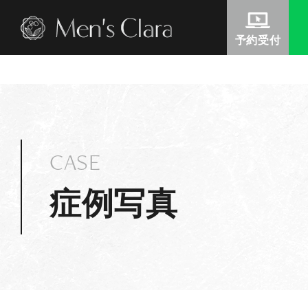
Warning
: Undefined variable $this_author_nicename in
/home/c
-clara.com/wp-content/themes/clara/include/head-include/s
予約受付
CASE
症例写真