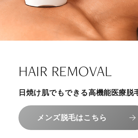
ナチュラル
アンチエイジ
SIGNATURE TREAT
SKINCARE-TRIAL
HAIR REMOVAL
PHILOSOPHY
INVITATION
内側から若々しく健康な身体へ
リラックスできる落ち着いた空間
その人に合わせてオーダーメイド
上質な美容医療サービスを提供し
日焼け肌でもできる高機能医療脱
組めるスキンケアトライアル
“男性”特化の美容
メンバーシップを、最高のギフト
エクソソーム療法はこちら
人気メニューはこちら
メンズ脱毛はこちら
スキンケアトライアルはこ
コンセプトはこちら
メンバーシップのご案内
NAD+点滴はこちら