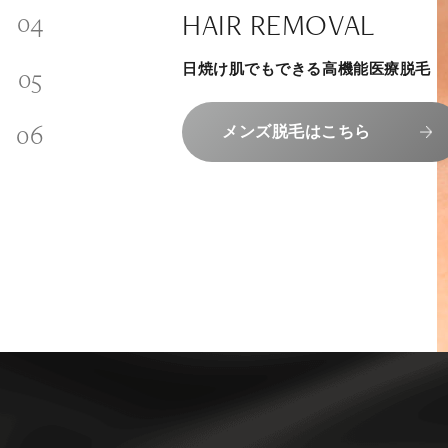
SKINCARE-TRIAL
SIGNATURE TREATM
PHILOSOPHY
HAIR REMOVAL
内側から若々しく健康な身体へ
INVITATION
その人に合わせてオーダーメイドで
リラックスできる落ち着いた空間で
“男性”特化の美容
日焼け肌でもできる高機能医療脱毛
メンバーシップを、最高のギフトに。
組めるスキンケアトライアル
上質な美容医療サービスを提供してお
エクソソーム療法はこちら
コンセプトはこちら
メンズ脱毛はこちら
メンバーシップのご案内
スキンケアトライアルはこち
人気メニューはこちら
NAD+点滴はこちら