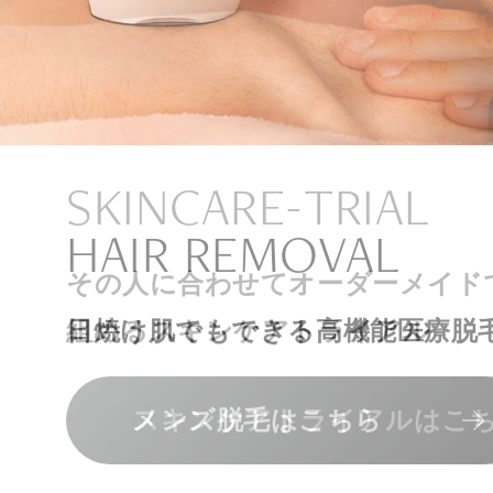
ナチュラル
アンチエイジ
SIGNATURE TREAT
SKINCARE-TRIAL
HAIR REMOVAL
PHILOSOPHY
INVITATION
内側から若々しく健康な身体へ
リラックスできる落ち着いた空間
その人に合わせてオーダーメイド
上質な美容医療サービスを提供し
日焼け肌でもできる高機能医療脱
組めるスキンケアトライアル
“男性”特化の美容
メンバーシップを、最高のギフト
エクソソーム療法はこちら
人気メニューはこちら
メンズ脱毛はこちら
スキンケアトライアルはこ
コンセプトはこちら
メンバーシップのご案内
NAD+点滴はこちら