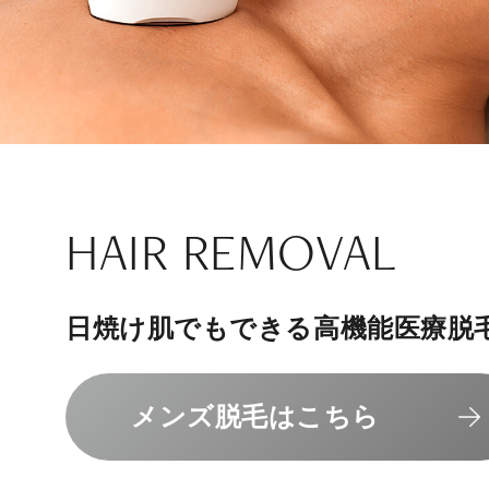
ナチュラル
アンチエイジ
SIGNATURE TREAT
SKINCARE-TRIAL
HAIR REMOVAL
PHILOSOPHY
INVITATION
内側から若々しく健康な身体へ
リラックスできる落ち着いた空間
その人に合わせてオーダーメイド
上質な美容医療サービスを提供し
日焼け肌でもできる高機能医療脱
組めるスキンケアトライアル
“男性”特化の美容
メンバーシップを、最高のギフト
エクソソーム療法はこちら
人気メニューはこちら
メンズ脱毛はこちら
スキンケアトライアルはこ
コンセプトはこちら
メンバーシップのご案内
NAD+点滴はこちら