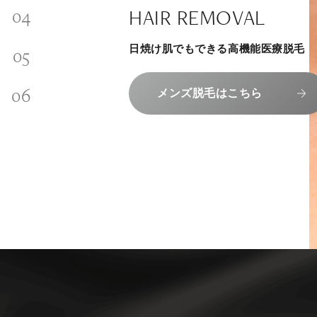
SKINCARE-TRIAL
SIGNATURE TREATM
PHILOSOPHY
HAIR REMOVAL
内側から若々しく健康な身体へ
INVITATION
その人に合わせてオーダーメイドで
リラックスできる落ち着いた空間で
“男性”特化の美容
日焼け肌でもできる高機能医療脱毛
メンバーシップを、最高のギフトに。
組めるスキンケアトライアル
上質な美容医療サービスを提供してお
エクソソーム療法はこちら
コンセプトはこちら
メンズ脱毛はこちら
メンバーシップのご案内
スキンケアトライアルはこち
人気メニューはこちら
NAD+点滴はこちら