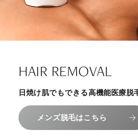
ナチュラル
アンチエイジ
SIGNATURE TREAT
SKINCARE-TRIAL
HAIR REMOVAL
PHILOSOPHY
INVITATION
内側から若々しく健康な身体へ
リラックスできる落ち着いた空間
その人に合わせてオーダーメイド
上質な美容医療サービスを提供し
日焼け肌でもできる高機能医療脱
組めるスキンケアトライアル
“男性”特化の美容
メンバーシップを、最高のギフト
エクソソーム療法はこちら
人気メニューはこちら
メンズ脱毛はこちら
スキンケアトライアルはこ
コンセプトはこちら
メンバーシップのご案内
NAD+点滴はこちら