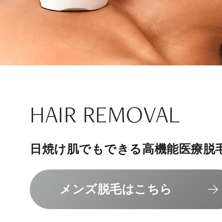
ナチュラル
アンチエイジ
SIGNATURE TREAT
SKINCARE-TRIAL
HAIR REMOVAL
PHILOSOPHY
INVITATION
内側から若々しく健康な身体へ
リラックスできる落ち着いた空間
その人に合わせてオーダーメイド
上質な美容医療サービスを提供し
日焼け肌でもできる高機能医療脱
組めるスキンケアトライアル
“男性”特化の美容
メンバーシップを、最高のギフト
エクソソーム療法はこちら
人気メニューはこちら
メンズ脱毛はこちら
スキンケアトライアルはこ
コンセプトはこちら
メンバーシップのご案内
NAD+点滴はこちら