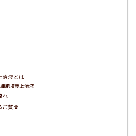
上清液とは
幹細胞培養上清液
流れ
るご質問