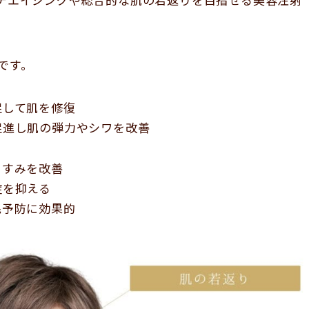
です。
促して肌を修復
促進し肌の弾力やシワを改善
くすみを改善
症を抑える
毛予防に効果的