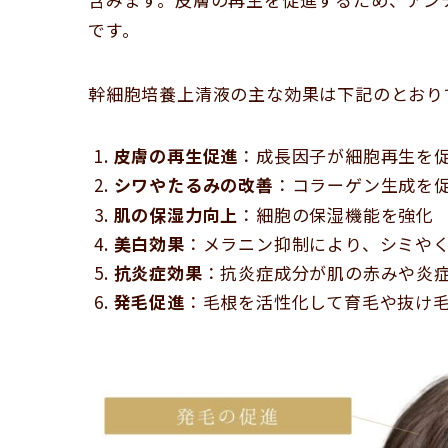
です。
幹細胞培養上清液の主な効果は下記のとおり
皮膚の再生促進
：成長因子が細胞再生を
シワやたるみの改善
：コラーゲン生成を
肌の保湿力向上
：細胞の保湿機能を強化
美白効果
：メラニン抑制により、シミや
抗炎症効果
：抗炎症成分が肌の赤みや炎
発毛促進
：毛根を活性化して育毛や抜け