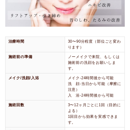
治療時間
30〜90分程度（部位ごと変わ
ります）
施術前の準備
ノーメイクで来院、もしくは
施術前の洗顔をお願いしま
す。
メイク/洗顔/入浴
メイク-24時間後から可能
洗 顔-当日から可能（摩擦に
注意）
入 浴-24時間後から可能
施術回数
3〜12ヶ月ごとに1回（目的に
よる）
1回目から効果を実感できま
す。