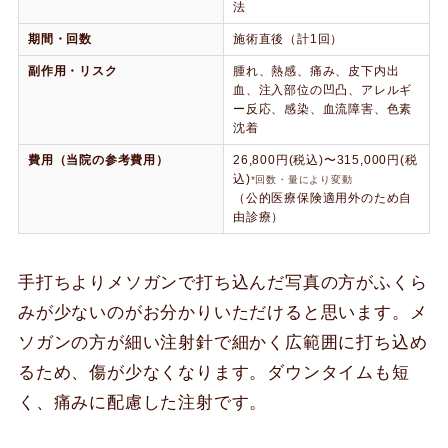
法
期間・回数
施術直後（計1回）
副作用・リスク
腫れ、熱感、痛み、皮下内出
血、注入部位の凹凸、アレルギ
ー反応、感染、血流障害、色素
沈着
費用（当院の参考費用）
26,800円(税込)〜315,000円(税
込)
*回数・量により変動
（公的医療保険適用外のため自
由診療）
手打ちよりメソガンで打ち込んだ写真の方がふくら
みが少ないのがお分かりいただけると思います。メ
ソガンの方が細い注射針で細かく広範囲に打ち込め
るため、傷が少なくなります。ダウンタイムも短
く、痛みに配慮した注射です。