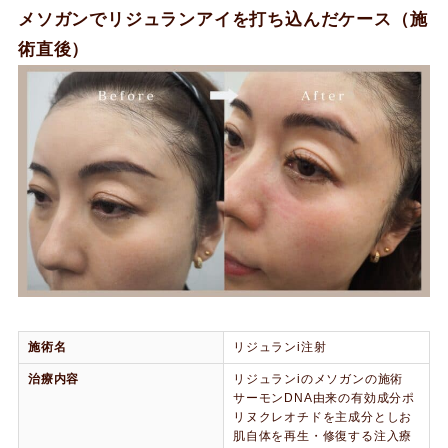
メソガンでリジュランアイを打ち込んだケース（施
術直後）
施術名
リジュランi注射
治療内容
リジュランiのメソガンの施術
サーモンDNA由来の有効成分ポ
リヌクレオチドを主成分としお
肌自体を再生・修復する注入療