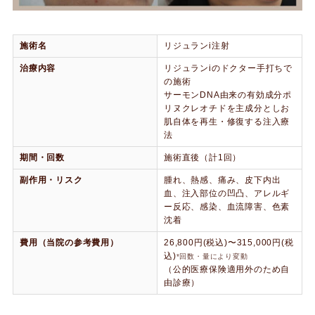
施術名
リジュランi注射
治療内容
リジュランiのドクター手打ちで
の施術
サーモンDNA由来の有効成分ポ
リヌクレオチドを主成分としお
肌自体を再生・修復する注入療
法
期間・回数
施術直後（計1回）
副作用・リスク
腫れ、熱感、痛み、皮下内出
血、注入部位の凹凸、アレルギ
ー反応、感染、血流障害、色素
沈着
費用（当院の参考費用）
26,800円(税込)〜315,000円(税
込)
*回数・量により変動
（公的医療保険適用外のため自
由診療）